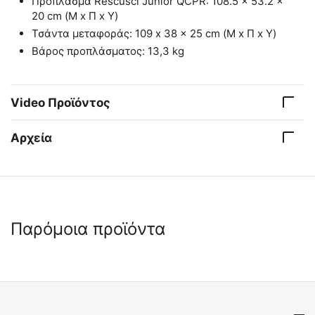
Πρόπλασμα Rescusci Junior QCPR: 108.5 x 53.2 x
20 cm (Μ x Π x Υ)
Τσάντα μεταφοράς: 109 x 38 x 25 cm (Μ x Π x Υ)
Βάρος προπλάσματος: 13,3 kg
Video Προϊόντος
Αρχεία
Παρόμοια προϊόντα
 ⛟ 