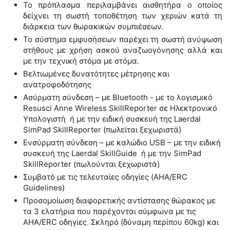
Το πρόπλασμα περιλαμβάνει αισθητήρα ο οποίος
δείχνει τη σωστή τοποθέτηση των χεριών κατά τη
διάρκεια των θωρακικών συμπιέσεων.
Το σύστημα εμφυσήσεων παρέχει τη σωστή ανύψωση
στήθους με χρήση ασκού αναζωογόνησης αλλά και
με την τεχνική στόμα με στόμα.
Βελτιωμένες δυνατότητες μέτρησης και
ανατροφοδότησης
Ασύρματη σύνδεση – με Bluetooth - με το λογισμικό
Resusci Anne Wireless SkillReporter σε Ηλεκτρονικό
Υπολογιστή ή με την ειδική συσκευή της Laerdal
SimPad SkillReporter (πωλείται ξεχωριστά)
Ενσύρματη σύνδεση – με καλώδιο USB – με την ειδική
συσκευή της Laerdal SkillGuide ή με την SimPad
SkillReporter (πωλούνται ξεχωριστά)
Συμβατό με τις τελευταίες οδηγίες (AHA/ERC
Guidelines)
Προσομοίωση διαφορετικής αντίστασης θώρακος με
τα 3 ελατήρια που παρέχονται σύμφωνα με τις
AHA/ERC οδηγίες. Σκληρό (δύναμη περίπου 60kg) και