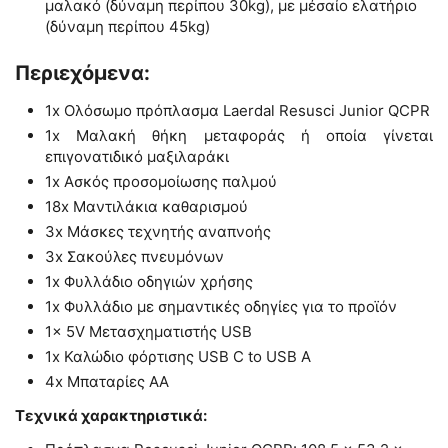
μαλακό (δύναμη περίπου 30kg), με μέσαίο ελατήριο
(δύναμη περίπου 45kg)
Περιεχόμενα:
1x Ολόσωμο πρόπλασμα Laerdal Resusci Junior QCPR
1x Μαλακή θήκη μεταφοράς ή οποία γίνεται
επιγονατιδικό μαξιλαράκι
1x Ασκός προσομοίωσης παλμού
18x Μαντιλάκια καθαρισμού
3x Μάσκες τεχνητής αναπνοής
3x Σακούλες πνευμόνων
1x Φυλλάδιο οδηγιών χρήσης
1x Φυλλάδιο με σημαντικές οδηγίες για το προϊόν
1x 5V Μετασχηματιστής USB
1x Καλώδιο φόρτισης USB C to USB A
4x Μπαταρίες ΑΑ
Τεχνικά χαρακτηριστικά: