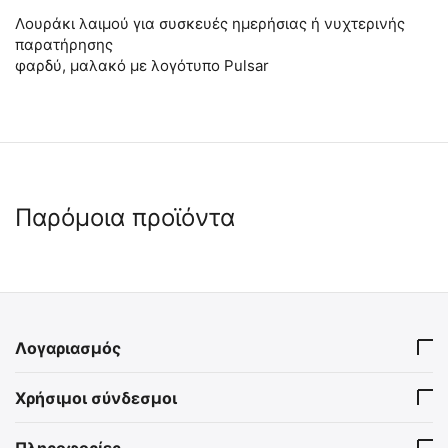
Λουράκι λαιμού για συσκευές ημερήσιας ή νυχτερινής
παρατήρησης
φαρδύ, μαλακό με λογότυπο Pulsar
Παρόμοια προϊόντα
Λογαριασμός
Κάλυμμα βροχής για
Μπαταρία επαναφ. PULSAR
Χρήσιμοι σύνδεσμοι
YUKON DNV Signal RT
APS5, 3.7V - 4900mAh -
Li_ion
9100080313
9100080401
Πληροφορίες