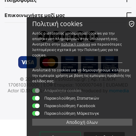
Άμεσα διαθέσιμο
Άμεσα διαθέσιμο
Αποστολή σε 1 εως 3
Αποστολή σε 1 εως 3
εργάσιμες
εργάσιμες
Επικοινωνήστε μαζί μας
€
13.00
€
49.00
Πολιτική cookies
€
10.48
(χωρίς ΦΠΑ)
€
39.52
(χωρίς ΦΠΑ)
Αυτός ο ιστότοπος χρησιμοποιεί cookies για την
αποθήκευση πληροφοριών στον υπολογιστή σας.
 ⛟ 
Ανατρέξτε στην
πολιτική cookies
για περισσότερες
λεπτομέρειες σχετικά με την Πολιτική μας για τα
cookies.
Αναλυτικά τα cookies για να δημιουργήσουμε καλύτερα
την εμπειρία χρήστη με βάση τις εμπειρίες προβολής της
© 2012 - 2026 FirstAidShop.gr. | Αρ. Γ.Ε.Μ.Η:
σελίδας σας.
ΔΑΧΤΥΛΙΔΙ ΠΡΟΣΑΡΜΟΓΗΣ
ΙΜΑΝΤΕΣ Vangurds Optic
170610310000 | ΕΟΦ Εταιρεία: 1000007048 | EUDAMED
Thermal Imaging Front
Guard για Κιάλια
Actor ID.SNR: EL-IM-000043108 | Produced by
momedia
Απαραίτητα cookies
Attachment KRYPTON &
9100080404
9100090031
Παρακολούθηση Στατιστικών
PROTON, PSP-50
Άμεσα διαθέσιμο
Άμεσα διαθέσιμο
Παρακολούθηση Facebook
Αποστολή σε 1 εως 3
Αποστολή εντός 24 ωρών
Παρακολούθηση Μάρκετινγκ
εργάσιμες
€
19.52
€
129.52
€
15.74
(χωρίς ΦΠΑ)
Αποδοχή όλων
€
104.45
(χωρίς ΦΠΑ)