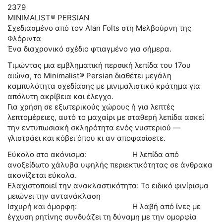
2379
MINIMALIST® PERSIAN
Σχεδιασμένο από τον Alan Folts στη Μελβούρνη της
Φλόριντα
Ένα διαχρονικό σχέδιο φτιαγμένο για σήμερα.
Τιμώντας μια εμβληματική περσική λεπίδα του 17ου
αιώνα, το Minimalist® Persian διαθέτει μεγάλη
καμπυλότητα σχεδίασης με μινιμαλιστικό κράτημα για
απόλυτη ακρίβεια και έλεγχο.
Για χρήση σε εξωτερικούς χώρους ή για λεπτές
λεπτομέρειες, αυτό το μαχαίρι με σταθερή λεπίδα ασκεί
την εντυπωσιακή σκληρότητα ενός νυστεριού —
γλιστράει και κόβει όπου κι αν αποφασίσετε.
Εύκολο στο ακόνισμα: Η λεπίδα από
ανοξείδωτο χάλυβα υψηλής περιεκτικότητας σε άνθρακα
ακονίζεται εύκολα.
Ελαχιστοποιεί την ανακλαστικότητα: Το ειδικό φινίρισμα
μειώνει την αντανάκλαση
Ισχυρή και όμορφη: Η λαβή από ίνες με
έγχυση ρητίνης συνδυάζει τη δύναμη με την ομορφία