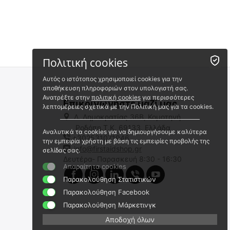
Πολιτική cookies
Αυτός ο ιστότοπος χρησιμοποιεί cookies για την
αποθήκευση πληροφοριών στον υπολογιστή σας.
Ανατρέξτε στην
πολιτική cookies
για περισσότερες
Επικοινωνήστε μαζί μας
λεπτομέρειες σχετικά με την Πολιτική μας για τα cookies.
Λ. Δημοκρατίας 36Β, Κομοτηνή
Ροδόπη,Τ.Κ. 69133, Ελλάδα
Αναλυτικά τα cookies για να δημιουργήσουμε καλύτερα
+302531071946
MORAKNIV COMPANION
Morakniv Companion Resque
την εμπειρία χρήστη με βάση τις εμπειρίες προβολής της
Μαχαίρι Επιβίωσης
info@firstaidshop.gr
σελίδας σας.
Mora-11828
Δευτέρα- Παρασκευή 8:30 - 16:30
MO-13164
Απαραίτητα cookies
Άμεσα διαθέσιμο
Άμεσα διαθέσιμο
Αποστολή σε 1 εως 3
Παρακολούθηση Στατιστικών
Αποστολή εντός 24 ωρών
εργάσιμες
Παρακολούθηση Facebook
€
13.00
€
22.80
Παρακολούθηση Μάρκετινγκ
€
10.48
(χωρίς ΦΠΑ)
€
18.39
(χωρίς ΦΠΑ)
Αποδοχή όλων