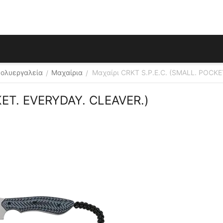
Πολυεργαλεία
Μαχαίρια
Μαχαίρι CRKT S.P.E.C. (SMALL. POCKE
/
/
KET. EVERYDAY. CLEAVER.)