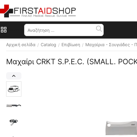
Μενού
Αρχική σελίδα
Catalog
Επιβίωση
Μαχαίρια - Σουγιάδες - 
/
/
/
Μαχαίρι CRKT S.P.E.C. (SMALL. POC