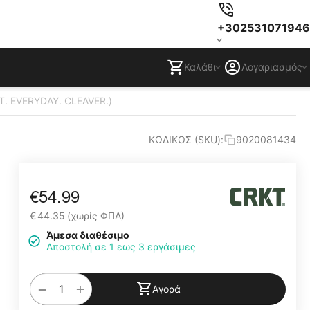
+302531071946
Καλάθι
Λογαριασμός
T. EVERYDAY. CLEAVER.)
ΚΩΔΙΚΟΣ (SKU):
9020081434
€
54.99
€
44.35
(χωρίς ΦΠΑ)
Άμεσα διαθέσιμο
Αποστολή σε 1 εως 3 εργάσιμες
+
−
Αγορά