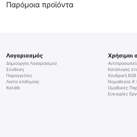
Παρόμοια προϊόντα
🖍
 ✔ 
 ✔ 
Λογαριασμός
Χρήσιμοι 
Δημιουργία Λογαριασμού
Αντιπροσωπεί
Σύνδεση
Κατάλογος ετ
Παραγγελίες
Χονδρική B2B
MIL-TEC Πολυχρηστικό
MIL-TEC Μαχαίρι Λαιμού με
Εργαλείο Επιβίωσης -
Θήκη
Λίστα επιθυμίας
Νομοθεσία Α'
Διάσωσης 11 σε 1
Καλάθι
Ομαδικές Παρ
15408000
15398100
Ευκαιρίες Ερ
Άμεσα διαθέσιμο
Άμεσα διαθέσιμο
Αποστολή εντός 24 ωρών
Αποστολή εντός 24 ωρών
€
3.48
€
10.50
€
2.81
(χωρίς ΦΠΑ)
€
8.47
(χωρίς ΦΠΑ)