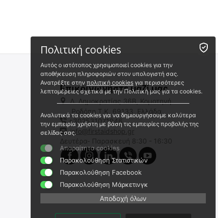
Πολιτική cookies
Αυτός ο ιστότοπος χρησιμοποιεί cookies για την
αποθήκευση πληροφοριών στον υπολογιστή σας.
Ανατρέξτε στην
πολιτική cookies
για περισσότερες
Επικοινωνήστε μαζί μας
λεπτομέρειες σχετικά με την Πολιτική μας για τα cookies.
Λ. Δημοκρατίας 36Β, Κομοτηνή
Ροδόπη,Τ.Κ. 69133, Ελλάδα
Αναλυτικά τα cookies για να δημιουργήσουμε καλύτερα
+302531071946
MORAKNIV COMPANION
Morakniv Companion Resque
την εμπειρία χρήστη με βάση τις εμπειρίες προβολής της
Μαχαίρι Επιβίωσης
info@firstaidshop.gr
σελίδας σας.
Mora-11828
Δευτέρα- Παρασκευή 8:30 - 16:30
MO-13164
Απαραίτητα cookies
Άμεσα διαθέσιμο
Άμεσα διαθέσιμο
Αποστολή σε 1 εως 3
Παρακολούθηση Στατιστικών
Αποστολή εντός 24 ωρών
εργάσιμες
Παρακολούθηση Facebook
€
13.00
€
22.80
Παρακολούθηση Μάρκετινγκ
€
10.48
(χωρίς ΦΠΑ)
€
18.39
(χωρίς ΦΠΑ)
Αποδοχή όλων