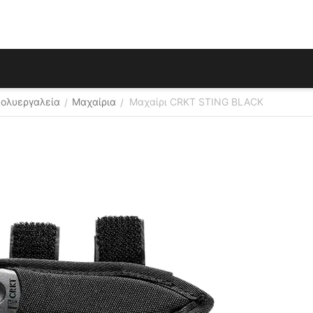
Πολυεργαλεία
Μαχαίρια
Μαχαίρι CRKT STING BLACK
/
/