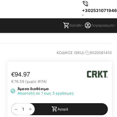
+302531071946
Καλάθι
Λογαριασμός
ΚΩΔΙΚΟΣ (SKU):
9020081410
€
94.97
€
76.59
(χωρίς ΦΠΑ)
Άμεσα διαθέσιμο
Αποστολή σε 1 εως 3 εργάσιμες
+
−
Αγορά