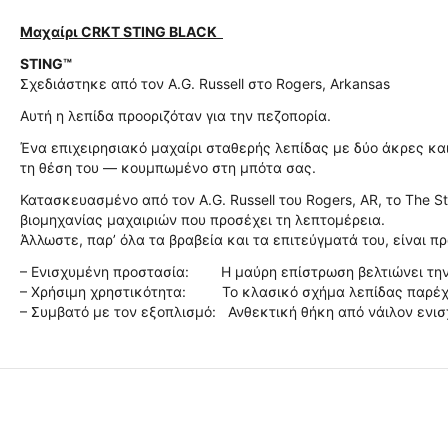
Μαχαίρι CRKT STING BLACK
STING™
Σχεδιάστηκε από τον A.G. Russell στο Rogers, Arkansas
Αυτή η λεπίδα προοριζόταν για την πεζοπορία.
Ένα επιχειρησιακό μαχαίρι σταθερής λεπίδας με δύο άκρες κ
τη θέση του — κουμπωμένο στη μπότα σας.
Κατασκευασμένο από τον A.G. Russell του Rogers, AR, το The 
βιομηχανίας μαχαιριών που προσέχει τη λεπτομέρεια.
Άλλωστε, παρ’ όλα τα βραβεία και τα επιτεύγματά του, είναι π
– Ενισχυμένη προστασία: Η μαύρη επίστρωση βελτιώνει την
– Χρήσιμη χρηστικότητα: Το κλασικό σχήμα λεπίδας παρέχε
– Συμβατό με τον εξοπλισμό: Ανθεκτική θήκη από νάιλον ενισ