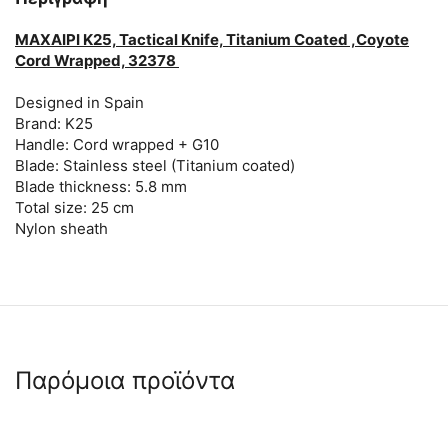
ΜΑΧΑΙΡΙ K25, Tactical Knife, Titanium Coated ,Coyote
Cord Wrapped, 32378
Designed in Spain
Brand: K25
Handle: Cord wrapped + G10
Blade: Stainless steel (Titanium coated)
Blade thickness: 5.8 mm
Total size: 25 cm
Nylon sheath
Παρόμοια προϊόντα
🖍
 ✔ 
 ✔ 