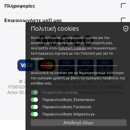
14461020
12625020
Πληροφορίες
Άμεσα διαθέσιμο
Άμεσα διαθέσιμο
Αποστολή εντός 24 ωρών
Αποστολή εντός 24 ωρών
Επικοινωνήστε μαζί μας
€
27.90
€
9.99
€
22.50
(χωρίς ΦΠΑ)
€
8.06
(χωρίς ΦΠΑ)
Πολιτική cookies
Αυτός ο ιστότοπος χρησιμοποιεί cookies για την
αποθήκευση πληροφοριών στον υπολογιστή σας.
-40%
 ✔ 
Ανατρέξτε στην
πολιτική cookies
για περισσότερες
λεπτομέρειες σχετικά με την Πολιτική μας για τα
cookies.
Αναλυτικά τα cookies για να δημιουργήσουμε καλύτερα
την εμπειρία χρήστη με βάση τις εμπειρίες προβολής της
© 2012 - 2026 FirstAidShop.gr. | Αρ. Γ.Ε.Μ.Η:
σελίδας σας.
Τζόκεϊ Tactical Medical
Mil-Tec Παλαιστινιακό
170610310000 | ΕΟΦ Εταιρεία: 1000007048 | EUDAMED
Solutions
Κασκόλ
Actor ID.SNR: EL-IM-000043108 | Produced by
momedia
Απαραίτητα cookies
TAC-GHAT
12609202
Παρακολούθηση Στατιστικών
Άμεσα διαθέσιμο
Άμεσα διαθέσιμο
Παρακολούθηση Facebook
Αποστολή εντός 24 ωρών
Αποστολή εντός 24 ωρών
Παρακολούθηση Μάρκετινγκ
€
20.96
€
6.89
€
16.90
(χωρίς ΦΠΑ)
€
5.56
(χωρίς ΦΠΑ)
Αποδοχή όλων
€
34.91
-40%