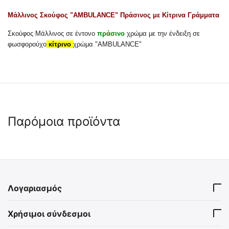
Μάλλινος Σκούφος "AMBULANCE" Πράσινος με Κίτρινα Γράμματα
Σκούφος Μάλλινος σε έντονο
πράσινο
χρώμα με την ένδειξη σε
φωσφορούχο
κίτρινο
χρώμα "AMBULANCE"
Παρόμοια προϊόντα
 ✔ 
 ✔ 
Λογαριασμός
MIL-TEC Δίχτυ Σκίασης
MIL-TEC Διχτυωτό Μαντήλι
Χρήσιμοι σύνδεσμοι
Παραλλαγής Woodland 3 x
Παραλλαγής
1.4 m