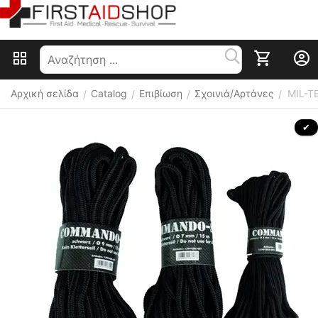
Αρχική σελίδα
Catalog
Επιβίωση
Σχοινιά/Αρτάνες
MIL-T
/
/
/
/
 ✔ 