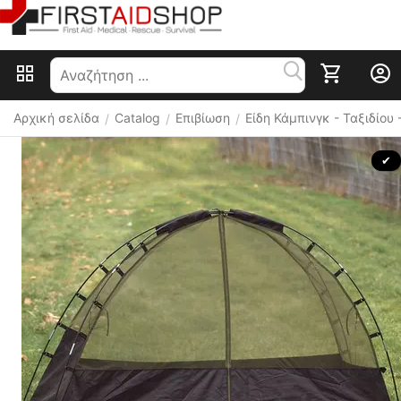
Αρχική σελίδα
Catalog
Επιβίωση
Είδη Κάμπινγκ - Ταξιδίου
/
/
/
 ✔ 