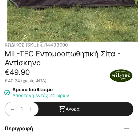
ΚΩΔΙΚΟΣ (SKU):
14433000
MIL-TEC Εντομοαπωθητική Σίτα -
Αντίσκηνο
€
49.90
€
40.24
(χωρίς ΦΠΑ)
Άμεσα διαθέσιμο
Αποστολή εντός 24 ωρών
+
−
Αγορά
Περιγραφή