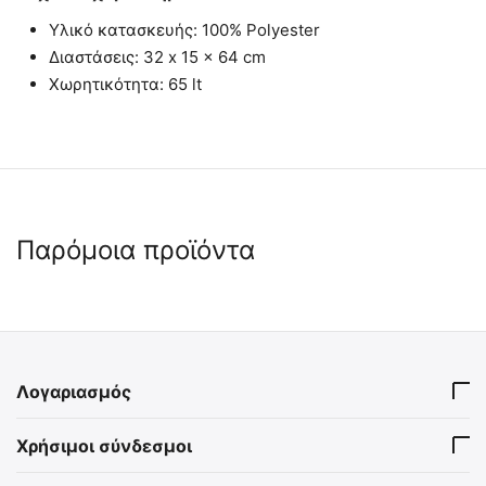
Υλικό κατασκευής: 100% Polyester
Διαστάσεις: 32 x 15 x 64 cm
Χωρητικότητα: 65 lt
Παρόμοια προϊόντα
🖍
5% Έκπτωση μαζί με IFAK
🖍
 ✔ 
Λογαριασμός
Τσαντάκι Ατομικού Κιτ Α'
MIL-TEC Ζώνη με Κρυφή
Χρήσιμοι σύνδεσμοι
Βοηθειών (IFAK)
Θήκη Ασφαλείας για
Χρήματα
2022933
15815002