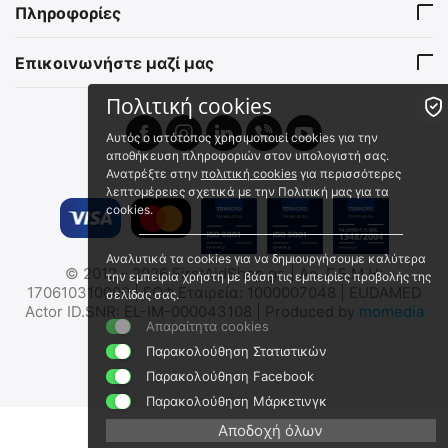
Πληροφορίες
Άμεσα διαθέσιμο
Άμεσα διαθέσιμο
Αποστολή εντός 24 ωρών
Αποστολή εντός 24 ωρών
Επικοινωνήστε μαζί μας
€
16.41
€
7.50
€
13.23
(χωρίς ΦΠΑ)
€
6.05
(χωρίς ΦΠΑ)
Πολιτική cookies
🖍
🖍
Αυτός ο ιστότοπος χρησιμοποιεί cookies για την
5% Έκπτωση μαζί με IFAK
αποθήκευση πληροφοριών στον υπολογιστή σας.
Ανατρέξτε στην
πολιτική cookies
 ✔ 
για περισσότερες
λεπτομέρειες σχετικά με την Πολιτική μας για τα
cookies.
Αναλυτικά τα cookies για να δημιουργήσουμε καλύτερα
MIL-TEC Τσαντάκι
Elite Bags MULTY'S
© 2012 - 2026 FirstAidShop.gr. | Αρ. Γ.Ε.Μ.Η:
την εμπειρία χρήστη με βάση τις εμπειρίες προβολής της
Ατομικού Κιτ Α' Βοηθειών
Πολυχρηστική Ιατρική και
170610310000 | ΕΟΦ Εταιρεία: 1000007048 | EUDAMED
σελίδας σας.
(IFAK)
Πρώτων Βοηθειών Τσάντα
13491002
EB06.002
Actor ID.SNR: EL-IM-000043108 | Produced by
momedia
Απαραίτητα cookies
Άμεσα διαθέσιμο
Άμεσα διαθέσιμο
Αποστολή εντός 24 ωρών
Αποστολή εντός 24 ωρών
Παρακολούθηση Στατιστικών
€
23.56
€
43.30
Παρακολούθηση Facebook
€
19.00
(χωρίς ΦΠΑ)
€
34.92
(χωρίς ΦΠΑ)
Παρακολούθηση Μάρκετινγκ
Αποδοχή όλων
🖍
 ✔ 