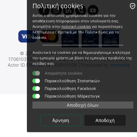
Πολιτική cookies
 ✔ 
 ✔ 
Αυτός ο ιστότοπος χρησιμοποιεί cookies για την
αποθήκευση πληροφοριών στον υπολογιστή σας.
Ανατρέξτε στην
πολιτική cookies
για περισσότερες
λεπτομέρειες σχετικά με την Πολιτική μας για τα
cookies.
MIL-TEC Μεταλλικό Κουτί
MIL-TEC Πλαστικό Στεγανό
Αναλυτικά τα cookies για να δημιουργήσουμε καλύτερα
© 2012 - 2026 FirstAidShop.gr. | Αρ. Γ.Ε.Μ.Η:
Αποθήκευσης
Κουτί Αποθήκευσης
την εμπειρία χρήστη με βάση τις εμπειρίες προβολής της
170610310000 | ΕΟΦ Εταιρεία: 1000007048 | EUDAMED
Πυρομαχικών/Φαρμάκων/
Πυρομαχικών - Φαρμάκων
15963100
15963001
σελίδας σας.
Actor ID.SNR: EL-IM-000043108 | Produced by
momedia
Εξοπλισμού - (Με
- Εξοπλισμού
Άμεσα διαθέσιμο
Άμεσα διαθέσιμο
Επιγραφή/Χακί/Μικρό)
Απαραίτητα cookies
Αποστολή εντός 24 ωρών
Αποστολή εντός 24 ωρών
Παρακολούθηση Στατιστικών
€
28.00
€
55.40
Παρακολούθηση Facebook
€
22.58
(χωρίς ΦΠΑ)
€
44.68
(χωρίς ΦΠΑ)
Παρακολούθηση Μάρκετινγκ
🖍
 ✔ 
Αποδοχή όλων
Άρνηση
Αποδοχή