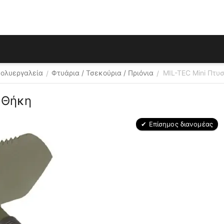
Πολυεργαλεία
Φτυάρια / Τσεκούρια / Πριόνια
MIL-TEC Μini Πτυ
/
/
ε Θήκη
✔ Επίσημος διανομέας