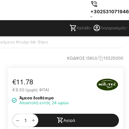
+302531071946
Καλάθι
Λογαριασμός
σσόμενο Φτυάρι Με Θήκη
ΚΩΔΙΚΟΣ (SKU):
15525000
€
11.78
€
9.50
(χωρίς ΦΠΑ)
Άμεσα διαθέσιμο
Αποστολή εντός 24 ωρών
+
−
Αγορά