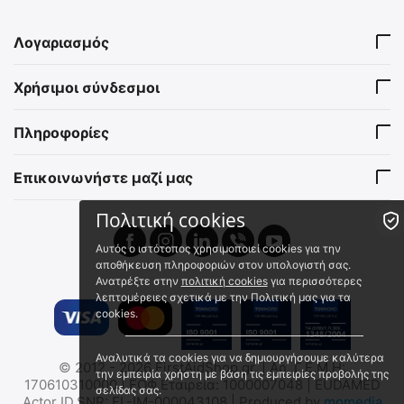
Λογαριασμός
MIL-TEC Αδιάβροχο Μπλοκ
TEE-UU Kιμωλία Σήμανσης
Χρήσιμοι σύνδεσμοι
- Σημειωματάριο Μικρό
9860-1501
15981001
Πληροφορίες
Άμεσα διαθέσιμο
Άμεσα διαθέσιμο
Αποστολή εντός 24 ωρών
Αποστολή εντός 24 ωρών
€
6.80
Επικοινωνήστε μαζί μας
€
2.19
€
5.48
(χωρίς ΦΠΑ)
€
1.77
(χωρίς ΦΠΑ)
Πολιτική cookies
🖍
Αυτός ο ιστότοπος χρησιμοποιεί cookies για την
 ✔ 
αποθήκευση πληροφοριών στον υπολογιστή σας.
Ανατρέξτε στην
πολιτική cookies
για περισσότερες
λεπτομέρειες σχετικά με την Πολιτική μας για τα
cookies.
Μεγάφωνο Χειρός
TEE-UU TEAM Organizer
Αναλυτικά τα cookies για να δημιουργήσουμε καλύτερα
© 2012 - 2026 FirstAidShop.gr. | Αρ. Γ.Ε.Μ.Η:
(Τηλεβόας) MP-516 Blow
την εμπειρία χρήστη με βάση τις εμπειρίες προβολής της
Σεμιναρίων & Διαχείρισης
170610310000 | ΕΟΦ Εταιρεία: 1000007048 | EUDAMED
σελίδας σας.
Κρίσεων
2023720
2687-9015
Actor ID.SNR: EL-IM-000043108 | Produced by
momedia