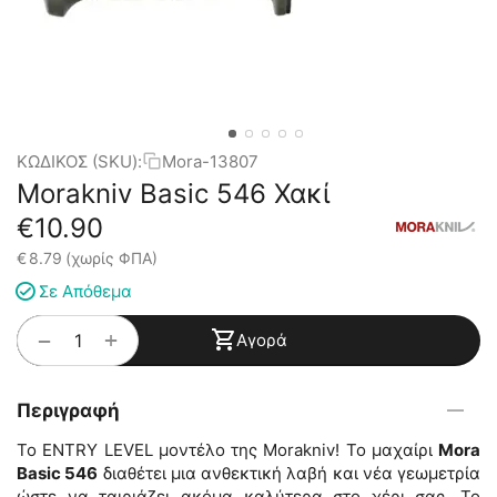
ΚΩΔΙΚΟΣ (SKU):
Mora-13807
Morakniv Basic 546 Χακί
€
10.90
€
8.79
(χωρίς ΦΠΑ)
Σε Απόθεμα
+
−
Αγορά
Περιγραφή
Το ENTRY LEVEL μοντέλο της Morakniv! To μαχαίρι
Mora
Basic 546
διαθέτει μια ανθεκτική λαβή και νέα γεωμετρία
ώστε να ταιριάζει ακόμα καλύτερα στο χέρι σας. Το