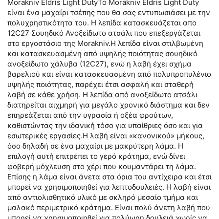
Morakniv Eldris Light DutyΤο Morakniv Eldris Light Duty
είναι ένα μαχαίρι τσέπης που θα σας εντυπωσιάσει με την
πολυχρηστικότητα του. H λεπίδα κατασκευάζεται απο
12C27 Σουηδικό Ανοξείδωτο ατσάλι που επεξεργάζεται
στο εργοστάσιο της Morakniv.Η λεπίδα είναι στιλβωμένη
και κατασκευασμένη από υψηλής ποιότητας σουηδικό
ανοξείδωτο χάλυβα (12C27), ενώ η λαβή έχει σχήμα
βαρελιού και είναι κατασκευασμένη από πολυπροπυλένιο
υψηλής ποιότητας, παρέχει έτσι ασφαλή και σταθερή
λαβή σε κάθε χρήση. Η λεπίδα από ανοξείδωτο ατσάλι
διατηρείται αιχμηρή για μεγάλο χρονικό διάστημα και δεν
επηρεάζεται από την υγρασία ή οξέα φρούτων,
καθιστώντας την ιδανική τόσο για υπαίθριες όσο και για
εσωτερικές εργασίες.Η λαβή είναι «κανονικού» μήκους,
όσο δηλαδή σε ένα μαχαίρι με μακρύτερη λάμα. Η
επιλογή αυτή επιτρέπει το γερό κράτημα, ενώ δίνει
φοβερή μόχλευση στο χέρι που κουμαντάρει τη λάμα.
Επίσης η λάμα είναι άνετα στα όρια του αντίχειρα και έτσι
μπορεί να χρησιμοποιηθεί για λεπτοδουλειές. Η λαβή είναι
από αντιολισθητικό υλικό με σκληρό μεσαίο τμήμα και
μαλακό περιμετρικό κράτημα. Είναι πολύ άνετη λαβή που
μπορεί να χρησιμοποιηθεί για πολύωρη δουλειά χωρίς να