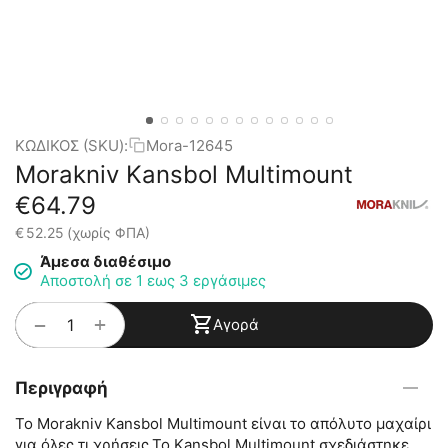
ΚΩΔΙΚΟΣ (SKU):
Mora-12645
Morakniv Kansbol Multimount
€
64.79
€
52.25
(χωρίς ΦΠΑ)
Άμεσα διαθέσιμο
Αποστολή σε 1 εως 3 εργάσιμες
+
−
Αγορά
Περιγραφή
Το Morakniv Kansbol Multimount είναι το απόλυτο μαχαίρι
για όλες τι χρήσεις.Το Kansbol Multimount σχεδιάστηκε