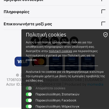
Εργαλείο Επιβίωσης -
Θήκη
Διάσωσης 11 σε 1
15408000
15398100
Πληροφορίες
Άμεσα διαθέσιμο
Άμεσα διαθέσιμο
Αποστολή εντός 24 ωρών
Αποστολή εντός 24 ωρών
Επικοινωνήστε μαζί μας
€
3.48
€
10.50
€
2.81
(χωρίς ΦΠΑ)
€
8.47
(χωρίς ΦΠΑ)
Πολιτική cookies
Αυτός ο ιστότοπος χρησιμοποιεί cookies για την
 ✔ 
αποθήκευση πληροφοριών στον υπολογιστή σας.
Ανατρέξτε στην
πολιτική cookies
για περισσότερες
λεπτομέρειες σχετικά με την Πολιτική μας για τα
cookies.
Αναλυτικά τα cookies για να δημιουργήσουμε καλύτερα
© 2012 - 2026 FirstAidShop.gr. | Αρ. Γ.Ε.Μ.Η:
την εμπειρία χρήστη με βάση τις εμπειρίες προβολής της
MIL-TEC Στρατιωτικό
MORAKNIV RUBUST
170610310000 | ΕΟΦ Εταιρεία: 1000007048 | EUDAMED
σελίδας σας.
Μαχαίρι KM2000 (440)
Μαχαίρι Επιβίωσης
Actor ID.SNR: EL-IM-000043108 | Produced by
momedia
15362100
Mora-12249
Απαραίτητα cookies
Άμεσα διαθέσιμο
Άμεσα διαθέσιμο
Παρακολούθηση Στατιστικών
Αποστολή εντός 24 ωρών
Αποστολή σε 1 εως 3
Παρακολούθηση Facebook
εργάσιμες
€
31.91
Παρακολούθηση Μάρκετινγκ
€
16.80
€
25.73
(χωρίς ΦΠΑ)