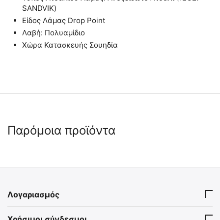
SANDVIK)
Είδος Λάμας Drop Point
Λαβή: Πολυαμίδιο
Χώρα Κατασκευής Σουηδία
Παρόμοια προϊόντα
🖍
 ✔ 
 ✔ 
Λογαριασμός
MIL-TEC Πολυχρηστικό
MIL-TEC Μαχαίρι Λαιμού με
Χρήσιμοι σύνδεσμοι