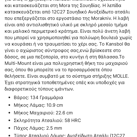
και κατασκευάζεται στη Mora της Σουηδίας. H λεπίδα
κατασκευάζεται από 12C27 Σουηδικό Ανοξείδωτο ατσάλι
που επεξεργάζεται στο εργοστάσιο της Morakniv. Η λαβή
είναι από αντιολισθητικό υλικό με σκληρό μεσαίο τμήμα
και μαλακό περιμετρικό κράτημα. Είναι πολύ άνετη λαβή
που μπορεί να χρησιμοποιηθεί για πολύωρη δουλειά χωρίς
να κουράσει ή να τραυματίσει το χέρι σας. Το Kansbol θα
γίνει ο αχώριστος σύντροφος σας,ενώ βρίσκεστε στο
δάσος, σε μια πεζοπορία, στο κυνήγι ή στη θάλασσα.Το
Multi-Mount είναι μια πολυχρηστική θήκη του μαχαιριού
σας, όπου θα μπορείτε να το προσαρμόσετε όπου
θελήσετε. Είναι συμβατό με το σύστημα στήριξης MOLLE.
Έχει στρατηγικά τοποθετημένες οπές και υποδοχές για
διαφορετικούς τύπους ιμάντων.
Βάρος: 134 Γραμμάρια
Μήκος Λάμας: 10.9 cm
Μήκος Μαχαιριού: 22.6 cm
Σκληρότητα Ατσαλιού: 58 HRC
Πάχος Λάμας: 2.5 mm
Τύπος Ατσαλιού Λάμας: Ανοξείδωτο Ατσάλι (12C27