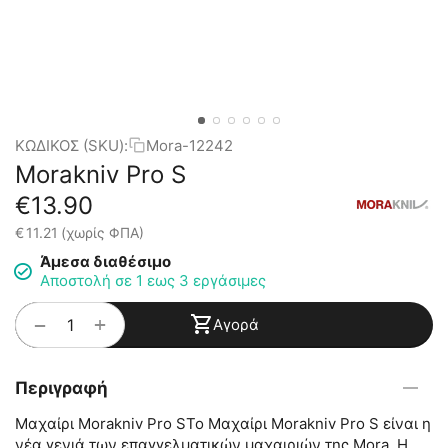
ΚΩΔΙΚΟΣ (SKU):
Mora-12242
Morakniv Pro S
€
13.90
€
11.21
(χωρίς ΦΠΑ)
Άμεσα διαθέσιμο
Αποστολή σε 1 εως 3 εργάσιμες
+
−
Αγορά
Περιγραφή
Μαχαίρι Morakniv Pro SΤο Μαχαίρι Morakniv Pro S είναι η
νέα γενιά των επαγγελματικών μαχαιριών της Mora. Η