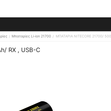
αρίες
Μπαταρίες Li-ion 21700
ΜΠΑΤΑΡΙΑ NITECORE 21700/ 500
/
/
h/ RX , USB-C