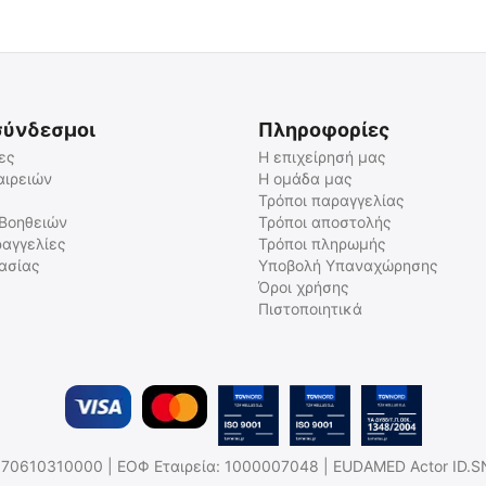
σύνδεσμοι
Πληροφορίες
ες
Η επιχείρησή μας
αιρειών
Η ομάδα μας
Τρόποι παραγγελίας
ΜΠΑΤΑΡΙΑ NITECORE 21700/
ΜΠΑΤΑΡΙΑ NITECORE 21700 /
6000mAh / HP (τιμή
5500mAh (τιμή τεμαχίου),
 Βοηθειών
Τρόποι αποστολής
τεμαχίου)
NL2155HPR
αγγελίες
Τρόποι πληρωμής
9060110854
9060110883
γασίας
Υποβολή Υπαναχώρησης
Άμεσα διαθέσιμο
Σε Απόθεμα
Όροι χρήσης
Αποστολή εντός 24 ωρών
Πιστοποιητικά
€
33.90
€
33.90
€
27.34
(χωρίς ΦΠΑ)
€
27.34
(χωρίς ΦΠΑ)
.Η: 170610310000 | ΕΟΦ Εταιρεία: 1000007048 | EUDAMED Actor ID