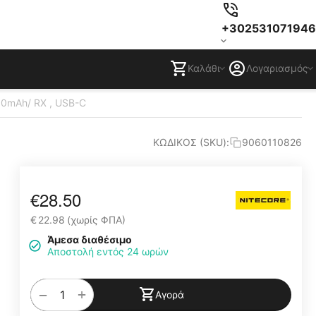
+302531071946
Καλάθι
Λογαριασμός
0mAh/ RX , USB-C
ΚΩΔΙΚΟΣ (SKU):
9060110826
€
28.50
€
22.98
(χωρίς ΦΠΑ)
Άμεσα διαθέσιμο
Αποστολή εντός 24 ωρών
+
−
Αγορά