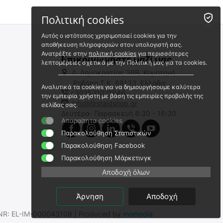
Πολιτική cookies
Αυτός ο ιστότοπος χρησιμοποιεί cookies για την
αποθήκευση πληροφοριών στον υπολογιστή σας.
Ανατρέξτε στην
πολιτική cookies
για περισσότερες
Επικοινωνήστε μαζί μας
λεπτομέρειες σχετικά με την Πολιτική μας για τα cookies.
Λ. Δημοκρατίας 36Β, Κομοτηνή
Ροδόπη,Τ.Κ. 69133, Ελλάδα
Αναλυτικά τα cookies για να δημιουργήσουμε καλύτερα
+302531071946
ΜΠΑΤΑΡΙΑ NITECORE 21700 /
ΜΠΑΤΑΡΙΑ NITECORE 21700 /
την εμπειρία χρήστη με βάση τις εμπειρίες προβολής της
5500mAh (τιμή τεμαχίου),
5500mAh / HPI (τιμή
info@firstaidshop.gr
σελίδας σας.
NL2155HP
τεμαχίου)
Δευτέρα- Παρασκευή 8:30 - 16:30
9060110879
9060110889
Απαραίτητα cookies
Σε Απόθεμα
Άμεσα διαθέσιμο
Παρακολούθηση Στατιστικών
Αποστολή σε 1 έως 3
εργάσιμες
Παρακολούθηση Facebook
€
33.50
€
34.91
Παρακολούθηση Μάρκετινγκ
€
27.02
(χωρίς ΦΠΑ)
€
28.15
(χωρίς ΦΠΑ)
Αποδοχή όλων
Άρνηση
Αποδοχή
.SNR: EL-IM-000043108 | Produced by
momedia