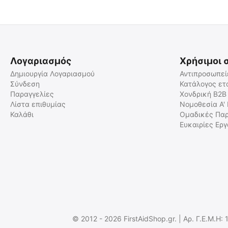
Λογαριασμός
Χρήσιμοι 
Δημιουργία Λογαριασμού
Αντιπροσωπεί
Σύνδεση
Κατάλογος ετ
Παραγγελίες
Χονδρική B2B
ΜΠΑΤΑΡΙΑ NITECORE 21700/
ΜΠΑΤΑΡΙΑ NITECORE 21700 /
6000mAh / HP (τιμή
6000mAh / HPi (τιμή
Λίστα επιθυμίας
Νομοθεσία Α'
τεμαχίου)
τεμαχίου)
Καλάθι
Ομαδικές Παρ
9060110861
9060110885
Ευκαιρίες Ερ
Άμεσα διαθέσιμο
Σε Απόθεμα
Αποστολή εντός 24 ωρών
€
32.91
€
37.91
€
26.54
(χωρίς ΦΠΑ)
€
30.57
(χωρίς ΦΠΑ)
© 2012 - 2026 FirstAidShop.gr. | Αρ. Γ.Ε.Μ