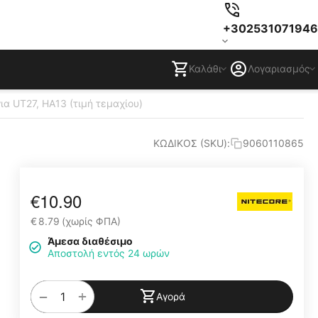
+302531071946
Καλάθι
Λογαριασμός
α UT27, HA13 (τιμή τεμαχίου)
ΚΩΔΙΚΟΣ (SKU):
9060110865
€
10.90
€
8.79
(χωρίς ΦΠΑ)
Άμεσα διαθέσιμο
Αποστολή εντός 24 ωρών
+
−
Αγορά