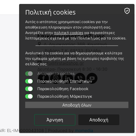
Πολιτική cookies
Αυτός ο ιστότοπος χρησιμοποιεί cookies για την
αποθήκευση πληροφοριών στον υπολογιστή σας.
Ανατρέξτε στην
πολιτική cookies
για περισσότερες
Επικοινωνήστε μαζί μας
λεπτομέρειες σχετικά με την Πολιτική μας για τα cookies.
Λ. Δημοκρατίας 36Β, Κομοτηνή
Ροδόπη,Τ.Κ. 69133, Ελλάδα
Αναλυτικά τα cookies για να δημιουργήσουμε καλύτερα
+302531071946
την εμπειρία χρήστη με βάση τις εμπειρίες προβολής της
info@firstaidshop.gr
σελίδας σας.
Δευτέρα- Παρασκευή 8:30 - 16:30
Απαραίτητα cookies
Παρακολούθηση Στατιστικών
Παρακολούθηση Facebook
Παρακολούθηση Μάρκετινγκ
Αποδοχή όλων
Άρνηση
Αποδοχή
.SNR: EL-IM-000043108 | Produced by
momedia