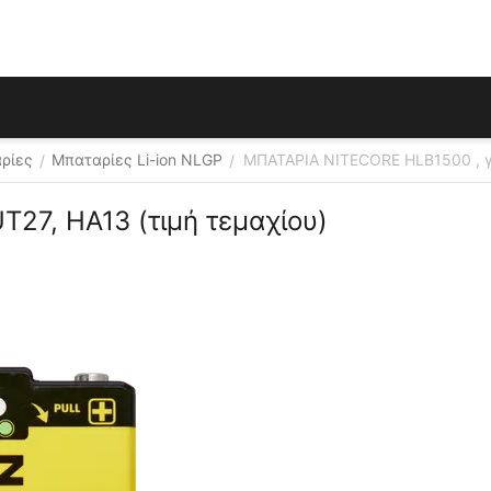
αρίες
Μπαταρίες Li-ion NLGP
ΜΠΑΤΑΡΙΑ NITECORE HLB1500 , γι
/
/
27, HA13 (τιμή τεμαχίου)