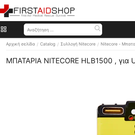
Μενού
Αρχική σελίδα
Catalog
Συλλογή Nitecore
Nitecore - Μπατ
/
/
/
ΜΠΑΤΑΡΙΑ NITECORE HLB1500 , για UT