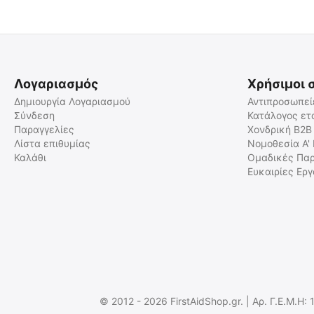
Λογαριασμός
Χρήσιμοι 
Δημιουργία Λογαριασμού
Αντιπροσωπεί
Σύνδεση
Κατάλογος ετ
Παραγγελίες
Χονδρική B2B
ΜΠΑΤΑΡΙΑ NITECORE
HLB2500 για HA29 UHE,
Λίστα επιθυμίας
Νομοθεσία Α'
HA27 UHE (τιμή τεμαχίου)
Καλάθι
Ομαδικές Παρ
9060100940
Ευκαιρίες Ερ
Άμεσα διαθέσιμο
Αποστολή σε 1 έως 3
εργάσιμες
€
23.00
€
18.55
(χωρίς ΦΠΑ)
© 2012 - 2026 FirstAidShop.gr. | Αρ. Γ.Ε.Μ