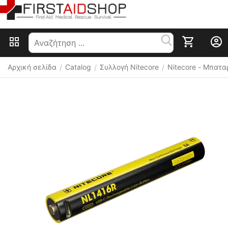
Αρχική σελίδα
Catalog
Συλλογή Nitecore
Nitecore - Μπατα
/
/
/