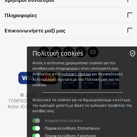
Digital NV Forward FN455S
9100080437
Πληροφορίες
Άμεσα διαθέσιμο
Αποστολή σε 1 εως 3
εργάσιμες
Επικοινωνήστε μαζί μας
€
1,190.02
€
959.69
(χωρίς ΦΠΑ)
Πολιτική cookies
Αυτός ο ιστότοπος χρησιμοποιεί cookies για την
αποθήκευση πληροφοριών στον υπολογιστή σας.
Ανατρέξτε στην
πολιτική cookies
για περισσότερες
λεπτομέρειες σχετικά με την Πολιτική μας για τα
cookies.
© 2012 - 2026 FirstAidShop.gr. | Αρ. Γ.Ε.Μ.Η:
Αναλυτικά τα cookies για να δημιουργήσουμε καλύτερα
170610310000 | ΕΟΦ Εταιρεία: 1000007048 | EUDAMED
την εμπειρία χρήστη με βάση τις εμπειρίες προβολής της
Actor ID.SNR: EL-IM-000043108 | Produced by
momedia
σελίδας σας.
Απαραίτητα cookies
Παρακολούθηση Στατιστικών
Παρακολούθηση Facebook