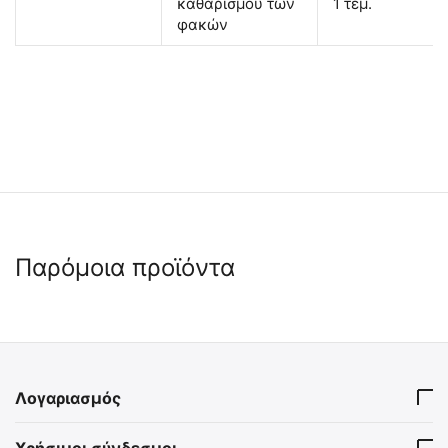
καθαρισμού των
1 τεμ.
φακών
Παρόμοια προϊόντα
 ⛟ 
Λογαριασμός
NIGHT VISION PULSAR
Χρήσιμοι σύνδεσμοι