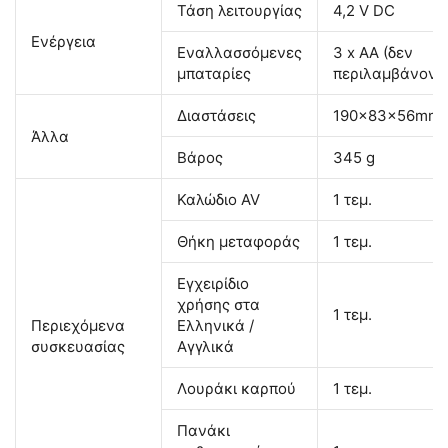
Τάση λειτουργίας
4,2 V DC
Ενέργεια
Εναλλασσόμενες
3 x AA (δεν
μπαταρίες
περιλαμβάνοντα
Διαστάσεις
190x83x56mm
Άλλα
Βάρος
345 g
Καλώδιο AV
1 τεμ.
Θήκη μεταφοράς
1 τεμ.
Εγχειρίδιο
χρήσης στα
1 τεμ.
Περιεχόμενα
Ελληνικά /
συσκευασίας
Αγγλικά
Λουράκι καρπού
1 τεμ.
Πανάκι