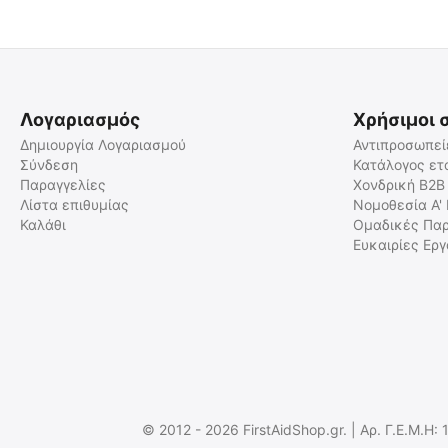
Λογαριασμός
Χρήσιμοι 
Δημιουργία Λογαριασμού
Αντιπροσωπεί
Σύνδεση
Κατάλογος ετ
Παραγγελίες
Χονδρική B2B
ΩΤΟΑΣΠΙΔΕΣ EARMOR M04,
ΩΤΟΑΣΠΙΔΕΣ EARMOR M02,
Σιλικόνης, Ζεύγος με
Αφρώδες υλικό, Ζεύγος με
Λίστα επιθυμίας
Νομοθεσία Α'
σχοινάκι
σχοινάκι
Καλάθι
Ομαδικές Παρ
9020051781
9020051780
Ευκαιρίες Ερ
Άμεσα διαθέσιμο
Άμεσα διαθέσιμο
Αποστολή σε 1 εως 3
Αποστολή σε 1 εως 3
εργάσιμες
εργάσιμες
€
2.00
€
1.90
€
1.61
(χωρίς ΦΠΑ)
€
1.53
(χωρίς ΦΠΑ)
© 2012 - 2026 FirstAidShop.gr. | Αρ. Γ.Ε.Μ