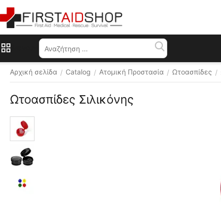
Μενού
Αρχική σελίδα
Catalog
Ατομική Προστασία
Ωτοασπίδες
/
/
/
/
Ωτοασπίδες Σιλικόνης