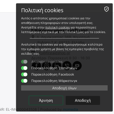
Πολιτική cookies
Αυτός ο ιστότοπος χρησιμοποιεί cookies για την
αποθήκευση πληροφοριών στον υπολογιστή σας.
Ανατρέξτε στην
πολιτική cookies
για περισσότερες
Επικοινωνήστε μαζί μας
λεπτομέρειες σχετικά με την Πολιτική μας για τα cookies.
Λ. Δημοκρατίας 36Β, Κομοτηνή
Ροδόπη,Τ.Κ. 69133, Ελλάδα
Αναλυτικά τα cookies για να δημιουργήσουμε καλύτερα
+302531071946
Ωτοασπίδες παθητικές
Ωτοασπίδες παθητικές
την εμπειρία χρήστη με βάση τις εμπειρίες προβολής της
EARMOR M06A, Black
EARMOR C05, Yellow
info@firstaidshop.gr
σελίδας σας.
Δευτέρα- Παρασκευή 8:30 - 16:30
9020052276
9020052282
Απαραίτητα cookies
Άμεσα διαθέσιμο
Άμεσα διαθέσιμο
Παρακολούθηση Στατιστικών
Αποστολή εντός 24 ωρών
Αποστολή εντός 24 ωρών
Παρακολούθηση Facebook
€
16.90
€
6.89
Παρακολούθηση Μάρκετινγκ
€
13.63
(χωρίς ΦΠΑ)
€
5.56
(χωρίς ΦΠΑ)
Αποδοχή όλων
Άρνηση
Αποδοχή
.SNR: EL-IM-000043108 | Produced by
momedia