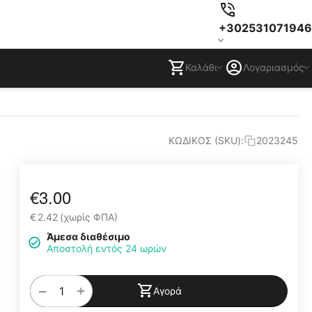
+302531071946
Καλάθι
Λογαριασμός
ΚΩΔΙΚΟΣ (SKU):
2023245
€
3.00
€
2.42
(χωρίς ΦΠΑ)
Άμεσα διαθέσιμο
Αποστολή εντός 24 ωρών
+
−
Αγορά