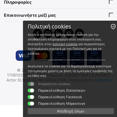
Πληροφορίες
Άμεσα διαθέσιμο
Άμεσα διαθέσιμο
Αποστολή εντός 24 ωρών
Αποστολή εντός 24 ωρών
Επικοινωνήστε μαζί μας
€
2.00
€
19.95
€
1.61
(χωρίς ΦΠΑ)
€
16.09
(χωρίς ΦΠΑ)
Πολιτική cookies
 ✔ 
 ✔ 
Αυτός ο ιστότοπος χρησιμοποιεί cookies για την
αποθήκευση πληροφοριών στον υπολογιστή σας.
Ανατρέξτε στην
πολιτική cookies
για περισσότερες
λεπτομέρειες σχετικά με την Πολιτική μας για τα
cookies.
Αναλυτικά τα cookies για να δημιουργήσουμε καλύτερα
MIL-TEC Μεταλλικό Κουτί
MIL-TEC Μεταλλικό Κουτί
© 2012 - 2026 FirstAidShop.gr. | Αρ. Γ.Ε.Μ.Η:
την εμπειρία χρήστη με βάση τις εμπειρίες προβολής της
Αποθήκευσης
Αποθήκευσης
170610310000 | ΕΟΦ Εταιρεία: 1000007048 | EUDAMED
σελίδας σας.
Πυρομαχικών/Φαρμάκων/
Πυρομαχικών/Φαρμάκων/
15963300
15963100
Actor ID.SNR: EL-IM-000043108 | Produced by
momedia
Εξοπλισμού - (Με
Εξοπλισμού - (Με
Απαραίτητα cookies
Άμεσα διαθέσιμο
Άμεσα διαθέσιμο
Επιγραφή/Χακί/Μεγάλο)
Επιγραφή/Χακί/Μικρό)
Αποστολή εντός 24 ωρών
Αποστολή εντός 24 ωρών
Παρακολούθηση Στατιστικών
€
56.00
€
28.00
Παρακολούθηση Facebook
€
45.16
(χωρίς ΦΠΑ)
€
22.58
(χωρίς ΦΠΑ)
Παρακολούθηση Μάρκετινγκ
Αποδοχή όλων