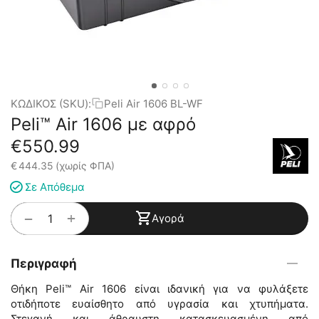
ΚΩΔΙΚΟΣ (SKU):
Peli Air 1606 BL-WF
Peli™ Air 1606 με αφρό
€
550.99
€
444.35
(χωρίς ΦΠΑ)
Σε Απόθεμα
+
−
Αγορά
Περιγραφή
Θήκη Peli™ Air 1606 είναι ιδανική για να φυλάξετε
οτιδήποτε ευαίσθητο από υγρασία και χτυπήματα.
Στεγανή και άθραυστη κατασκευασμένη από