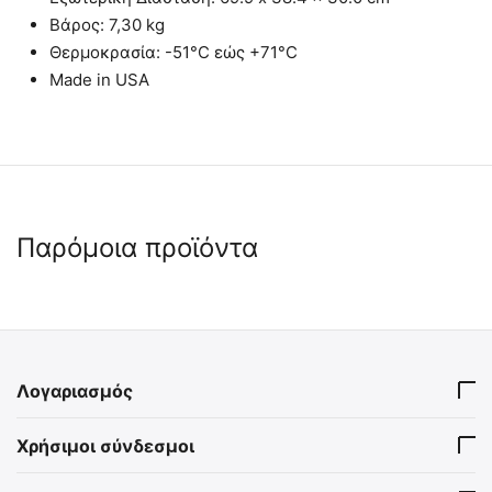
Βάρος: 7,30 kg
Θερμοκρασία: -51°C εώς +71°C
Made in USA
Παρόμοια προϊόντα
 ✔ 
 ✔ 
Λογαριασμός
MIL-TEC Στεγανό Κουτί για
MIL-TEC Απόλυτα Στεγανό
Χρήσιμοι σύνδεσμοι
Σπίρτα και
Κουτί Μαύρο 228 Χ 130 Χ
Μικροαντικείμενα
46 mm
15238000
15960110