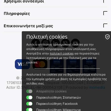
Χρήσιμοι σύνδεσμοι
Κουτί Μαύρο 228 Χ 130 Χ
Αποθήκευσης
46 mm
Πυρομαχικών/Φαρμάκων/
15960110
15963300
Εξοπλισμού - (Με
Πληροφορίες
Άμεσα διαθέσιμο
Άμεσα διαθέσιμο
Επιγραφή/Χακί/Μεγάλο)
Αποστολή εντός 24 ωρών
Αποστολή εντός 24 ωρών
Επικοινωνήστε μαζί μας
€
19.95
€
56.00
€
16.09
(χωρίς ΦΠΑ)
€
45.16
(χωρίς ΦΠΑ)
Πολιτική cookies
 ✔ 
 ✔ 
Αυτός ο ιστότοπος χρησιμοποιεί cookies για την
αποθήκευση πληροφοριών στον υπολογιστή σας.
Ανατρέξτε στην
πολιτική cookies
για περισσότερες
λεπτομέρειες σχετικά με την Πολιτική μας για τα
cookies.
Αναλυτικά τα cookies για να δημιουργήσουμε καλύτερα
MIL-TEC Μεταλλικό Κουτί
MIL-TEC Πλαστικό Στεγανό
© 2012 - 2026 FirstAidShop.gr. | Αρ. Γ.Ε.Μ.Η:
την εμπειρία χρήστη με βάση τις εμπειρίες προβολής της
Αποθήκευσης
Κουτί Αποθήκευσης
170610310000 | ΕΟΦ Εταιρεία: 1000007048 | EUDAMED
σελίδας σας.
Πυρομαχικών/Φαρμάκων/
Πυρομαχικών - Φαρμάκων
15963100
15963001
Actor ID.SNR: EL-IM-000043108 | Produced by
momedia
Εξοπλισμού - (Με
- Εξοπλισμού
Απαραίτητα cookies
Άμεσα διαθέσιμο
Άμεσα διαθέσιμο
Επιγραφή/Χακί/Μικρό)
Αποστολή εντός 24 ωρών
Αποστολή εντός 24 ωρών
Παρακολούθηση Στατιστικών
€
28.00
€
55.40
Παρακολούθηση Facebook
€
22.58
(χωρίς ΦΠΑ)
€
44.68
(χωρίς ΦΠΑ)
Παρακολούθηση Μάρκετινγκ