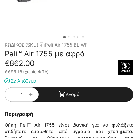
ΚΩΔΙΚΟΣ (SKU):
Peli Air 1755 BL-WF
Peli™ Air 1755 με αφρό
€
862.00
€
695.16
(χωρίς ΦΠΑ)
Σε Απόθεμα
+
−
Αγορά
Περιγραφή
Θήκη Peli™ Air 1755 είναι ιδανική για να φυλάξετε
οτιδήποτε ευαίσθητο από υγρασία και χτυπήματα.
Στεγανή και άθραυστη κατασκευασμένη από