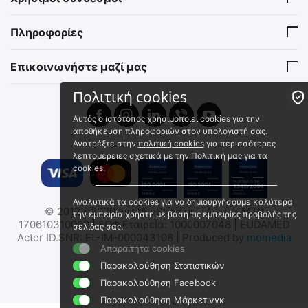
Κουτί Μαύρο 228 Χ 130 Χ
Αποθήκευσης
46 mm
Πυρομαχικών/Φαρμάκων/
15960110
15963300
Εξοπλισμού - (Με
Πληροφορίες
Άμεσα διαθέσιμο
Άμεσα διαθέσιμο
Επιγραφή/Χακί/Μεγάλο)
Αποστολή εντός 24 ωρών
Αποστολή εντός 24 ωρών
Επικοινωνήστε μαζί μας
€
19.95
€
56.00
€
16.09
(χωρίς ΦΠΑ)
€
45.16
(χωρίς ΦΠΑ)
Πολιτική cookies
 ✔ 
 ✔ 
Αυτός ο ιστότοπος χρησιμοποιεί cookies για την
αποθήκευση πληροφοριών στον υπολογιστή σας.
Ανατρέξτε στην
πολιτική cookies
για περισσότερες
λεπτομέρειες σχετικά με την Πολιτική μας για τα
cookies.
Αναλυτικά τα cookies για να δημιουργήσουμε καλύτερα
MIL-TEC Μεταλλικό Κουτί
MIL-TEC Πλαστικό Στεγανό
© 2012 - 2026 FirstAidShop.gr. | Αρ. Γ.Ε.Μ.Η:
την εμπειρία χρήστη με βάση τις εμπειρίες προβολής της
Αποθήκευσης
Κουτί Αποθήκευσης
170610310000 | ΕΟΦ Εταιρεία: 1000007048 | EUDAMED
σελίδας σας.
Πυρομαχικών/Φαρμάκων/
Πυρομαχικών - Φαρμάκων
15963100
15963001
Actor ID.SNR: EL-IM-000043108 | Produced by
momedia
Εξοπλισμού - (Με
- Εξοπλισμού
Απαραίτητα cookies
Άμεσα διαθέσιμο
Άμεσα διαθέσιμο
Επιγραφή/Χακί/Μικρό)
Αποστολή εντός 24 ωρών
Αποστολή εντός 24 ωρών
Παρακολούθηση Στατιστικών
€
28.00
€
55.40
Παρακολούθηση Facebook
€
22.58
(χωρίς ΦΠΑ)
€
44.68
(χωρίς ΦΠΑ)
Παρακολούθηση Μάρκετινγκ