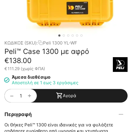
ΚΩΔΙΚΟΣ (SKU):
Peli 1300 YL-WF
Peli™ Case 1300 με αφρό
€
138.00
€
111.29
(χωρίς ΦΠΑ)
Άμεσα διαθέσιμο
Αποστολή σε 1 εως 3 εργάσιμες
+
−
Αγορά
Περιγραφή
Οι Θήκες Peli™ 1300 είναι ιδανικές για να φυλάξετε
οτιδήποτε ευαίσθητο από υγρασία και χτυπήματα.