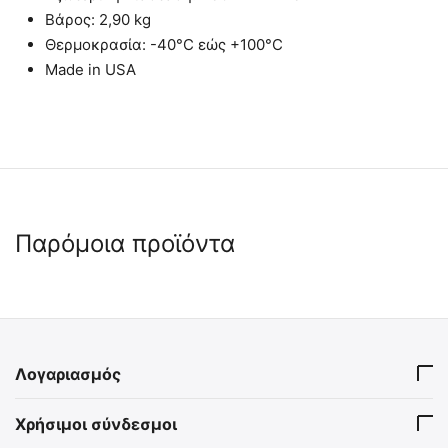
Βάρος: 2,90 kg
Θερμοκρασία: -40°C εώς +100°C
Made in USA
Παρόμοια προϊόντα
 ✔ 
 ✔ 
Λογαριασμός
MIL-TEC Απόλυτα Στεγανό
MIL-TEC Μεταλλικό Κουτί
Χρήσιμοι σύνδεσμοι
Κουτί Μαύρο 228 Χ 130 Χ
Αποθήκευσης