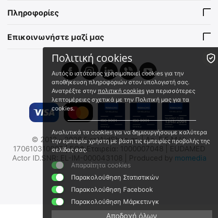
46 mm
Πυρομαχικών/Φαρμάκων/
15960110
15963300
Εξοπλισμού - (Με
Πληροφορίες
Άμεσα διαθέσιμο
Άμεσα διαθέσιμο
Επιγραφή/Χακί/Μεγάλο)
Αποστολή εντός 24 ωρών
Αποστολή εντός 24 ωρών
Επικοινωνήστε μαζί μας
€
19.95
€
56.00
€
16.09
(χωρίς ΦΠΑ)
€
45.16
(χωρίς ΦΠΑ)
Πολιτική cookies
 ✔ 
 ✔ 
Αυτός ο ιστότοπος χρησιμοποιεί cookies για την
αποθήκευση πληροφοριών στον υπολογιστή σας.
Ανατρέξτε στην
πολιτική cookies
για περισσότερες
λεπτομέρειες σχετικά με την Πολιτική μας για τα
cookies.
Αναλυτικά τα cookies για να δημιουργήσουμε καλύτερα
MIL-TEC Μεταλλικό Κουτί
MIL-TEC Πλαστικό Στεγανό
© 2012 - 2026 FirstAidShop.gr. | Αρ. Γ.Ε.Μ.Η:
την εμπειρία χρήστη με βάση τις εμπειρίες προβολής της
Αποθήκευσης
Κουτί Αποθήκευσης
170610310000 | ΕΟΦ Εταιρεία: 1000007048 | EUDAMED
σελίδας σας.
Πυρομαχικών/Φαρμάκων/
Πυρομαχικών - Φαρμάκων
15963100
15963001
Actor ID.SNR: EL-IM-000043108 | Produced by
momedia
Εξοπλισμού - (Με
- Εξοπλισμού
Απαραίτητα cookies
Άμεσα διαθέσιμο
Άμεσα διαθέσιμο
Επιγραφή/Χακί/Μικρό)
Αποστολή εντός 24 ωρών
Αποστολή εντός 24 ωρών
Παρακολούθηση Στατιστικών
€
28.00
€
55.40
Παρακολούθηση Facebook
€
22.58
(χωρίς ΦΠΑ)
€
44.68
(χωρίς ΦΠΑ)
Παρακολούθηση Μάρκετινγκ
Αποδοχή όλων
🖍
 ✔ 