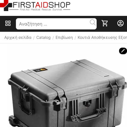
Αρχική σελίδα
Catalog
Επιβίωση
Κουτιά Αποθήκευσης Εξο
/
/
/
🖍