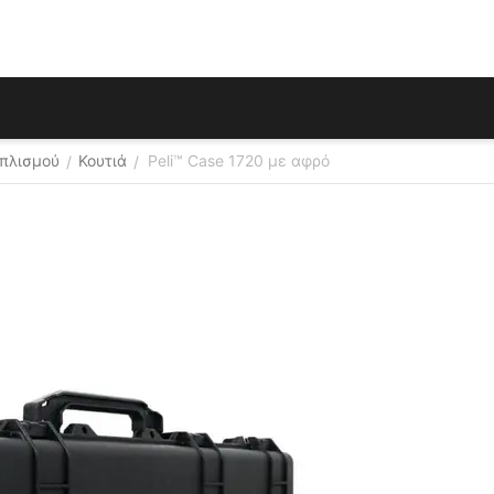
οπλισμού
Κουτιά
Peli™ Case 1720 με αφρό
/
/