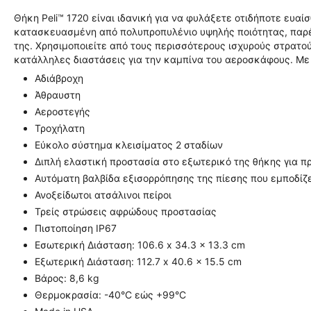
Θήκη Peli™ 1720 είναι ιδανική για να φυλάξετε οτιδήποτε ευα
κατασκευασμένη από πολυπροπυλένιο υψηλής ποιότητας, παρέ
της. Χρησιμοποιείτε από τους περισσότερους ισχυρούς στρατού
κατάλληλες διαστάσεις για την καμπίνα του αεροσκάφους. Με
Αδιάβροχη
Άθραυστη
Αεροστεγής
Τροχήλατη
Εύκολο σύστημα κλεισίματος 2 σταδίων
Διπλή ελαστική προστασία στο εξωτερικό της θήκης για 
Αυτόματη βαλβίδα εξισορρόπησης της πίεσης που εμποδίζε
Ανοξείδωτοι ατσάλινοι πείροι
Τρείς στρώσεις αφρώδους προστασίας
Πιστοποίηση IP67
Εσωτερική Διάσταση:
106.6 x 34.3 x 13.3 cm
Εξωτερική Διάσταση:
112.7 x 40.6 x 15.5 cm
Βάρος: 8,6 kg
Θερμοκρασία: -40°C εώς +99°C