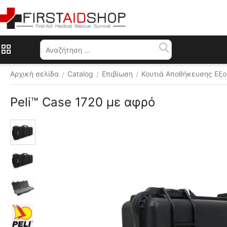
Μενού
Αρχική σελίδα
Catalog
Επιβίωση
Κουτιά Αποθήκευσης Εξ
/
/
/
Peli™ Case 1720 με αφρό
Διάφορα 
χρώματα 