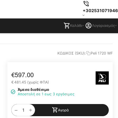
+302531071946
Καλάθι
Λογαριασμός
ΚΩΔΙΚΟΣ (SKU):
Peli 1720 WF
€
597.00
€
481.45
(χωρίς ΦΠΑ)
Άμεσα διαθέσιμο
Αποστολή σε 1 εως 3 εργάσιμες
+
−
Αγορά