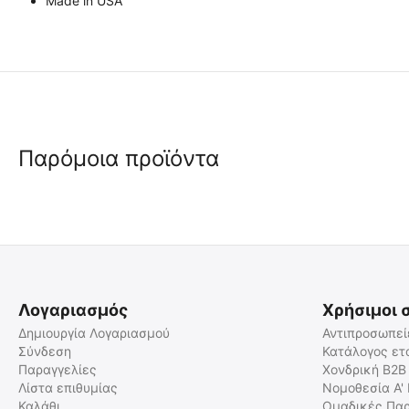
Made in USA
Παρόμοια προϊόντα
 ✔ 
 ✔ 
Λογαριασμός
Χρήσιμοι 
Δημιουργία Λογαριασμού
Αντιπροσωπεί
Σύνδεση
Κατάλογος ετ
Παραγγελίες
Χονδρική B2B
MIL-TEC Απόλυτα Στεγανό
MIL-TEC Μεταλλικό Κουτί
Κουτί Μαύρο 228 Χ 130 Χ 46
Αποθήκευσης Πυρομαχικών/
Λίστα επιθυμίας
Νομοθεσία Α'
mm
Φαρμάκων/Εξοπλισμού - (Με
Καλάθι
Ομαδικές Παρ
15960110
15963300