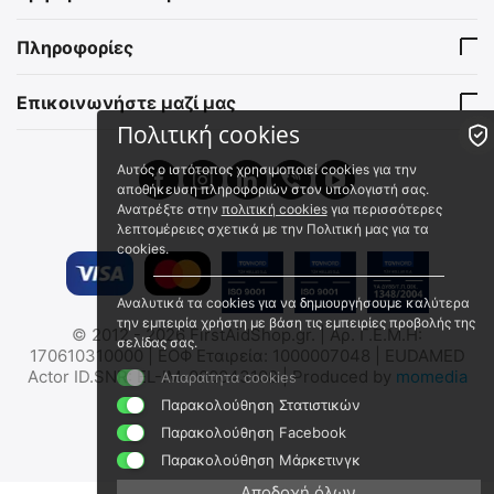
6x RB648P
9010130187
9010130180
Πληροφορίες
Σε Απόθεμα
Σε Απόθεμα
€
8.48
€
64.90
€
6.84
(χωρίς ΦΠΑ)
Επικοινωνήστε μαζί μας
€
52.34
(χωρίς ΦΠΑ)
Πολιτική cookies
Αυτός ο ιστότοπος χρησιμοποιεί cookies για την
αποθήκευση πληροφοριών στον υπολογιστή σας.
Ανατρέξτε στην
πολιτική cookies
για περισσότερες
λεπτομέρειες σχετικά με την Πολιτική μας για τα
cookies.
BELT CLIP RETEVIS for
BELT CLIP RETEVIS for
Αναλυτικά τα cookies για να δημιουργήσουμε καλύτερα
RA89
την εμπειρία χρήστη με βάση τις εμπειρίες προβολής της
RA79
© 2012 - 2026 FirstAidShop.gr. | Αρ. Γ.Ε.Μ.Η:
σελίδας σας.
9010130186
9010130185
170610310000 | ΕΟΦ Εταιρεία: 1000007048 | EUDAMED
Actor ID.SNR: EL-IM-000043108 | Produced by
momedia
Σε Απόθεμα
Απαραίτητα cookies
Σε Απόθεμα
€
8.48
€
8.48
Παρακολούθηση Στατιστικών
€
6.84
(χωρίς ΦΠΑ)
€
6.84
(χωρίς ΦΠΑ)
Παρακολούθηση Facebook
Παρακολούθηση Μάρκετινγκ
Αποδοχή όλων