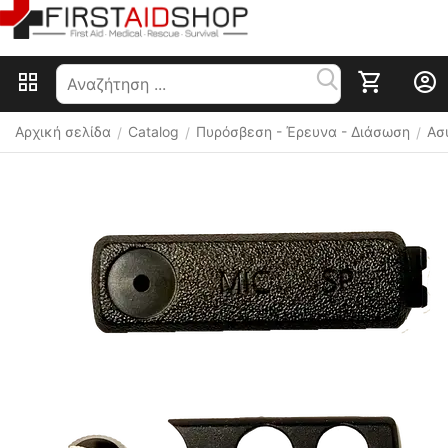
Αρχική σελίδα
Catalog
Πυρόσβεση - Έρευνα - Διάσωση
Ασ
/
/
/