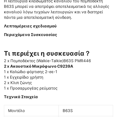
Η λειτουργία κλειδώματος καναλιού του πομποδέκτη
B63S μπορεί να αποτρέψει αποτελεσματικά τις αλλαγές
καναλιού λόγω τυχαίων λειτουργιών και να διατηρεί
πάντα μια αποτελεσματική σύνδεση.
Λεπτομέρειες σχεδιασμού
Περιεχόμενα Συσκευασίας
Τι περιέχει η συσκευασία？
2 x Πομποδέκτες (Walkie-Talkie)B63S PMR446
2 x Ακουστικό Μικρόφωνο C9239A
1 x Καλώδιο φόρτισης 2-σε-1
1 x Εγχειρίδιο χρήστη
2 x Κλιπ ζώνης
1 x Προσαρμογέας ρεύματος
Τεχνικά Στοιχεία
Μοντέλο
B63S