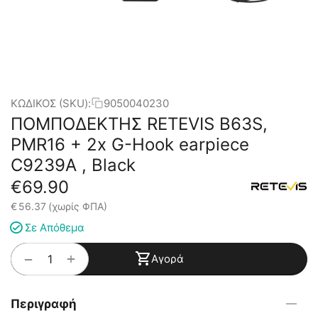
ΚΩΔΙΚΟΣ (SKU):
9050040230
ΠΟΜΠΟΔΕΚΤΗΣ RETEVIS B63S,
PMR16 + 2x G-Hook earpiece
C9239A , Black
€
69.90
€
56.37
(χωρίς ΦΠΑ)
Σε Απόθεμα
+
−
Αγορά
Περιγραφή