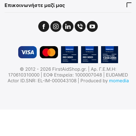
€
69.90
€
59.90
Επικοινωνήστε μαζί μας
€
56.37
(χωρίς ΦΠΑ)
€
48.31
(χωρίς ΦΠΑ)
ΠΟΜΠΟΔΕΚΤΗΣ RETEVIS
RB648P, Long Range
© 2012 - 2026 FirstAidShop.gr. | Αρ. Γ.Ε.Μ.Η:
Advanced Triple Proof
9050040235
170610310000 | ΕΟΦ Εταιρεία: 1000007048 | EUDAMED
Heavy Duty Two Way Radio
Actor ID.SNR: EL-IM-000043108 | Produced by
momedia
Σε Απόθεμα
€
79.91
€
64.44
(χωρίς ΦΠΑ)