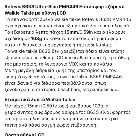
Retevis B63S Ultra-Slim PMR446 Επαναφορτιζόμενο
Walkie Talkie με οθόνη LCD
Το επαναφορτιζόμενο walkie talkie Retevis B63S PMR446
έχει σχεδιαστεί για να είναι εξαιρετικά λεπτό και ελαφρύ.
Το εξαιρετικά λεπτό πάχος
15mm
/0.59in και ο ελαφρύς
σχεδιασμός
103g
το καθιστούν εύκολο στη μεταφορά
κατά τη διάρκεια της εργασίας ή της ποδηλασίας.
Το walkie talkie B63S δεν χρειάζεται άδεια είναι επίσης
εξοπλισμένο με οθόνη LCD που καθιστά ορατή τη στάθμη
της μπαταρίας, τη λειτουργία VOX και τα κανάλια.
Με τη μεγάλη διάρκεια ζωής της μπαταρίας και τον
φορητό σχεδιασμό του, το walkie talkie B36S PMR446
είναι ιδανικό για διάφορα περιβάλλοντα, όπως
ξενοδοχεία, εστιατόρια, beachbars, επιχειρήσεις κ.α.
Εξαιρετικά λεπτό Walkie Talkie
Με πάχος 15mm (0,59 ίντσες) και βάρος 103g, ο
χειροκίνητος αμφίδρομος ασύρματος B63S είναι φορητός
και αρκετά ελαφρύς ώστε να μπαίνει εύκολα σε μια
τσέπη ανά πάσα στιγμή χωρίς επιβάρυνση.
Ορατή οθόνη LCD