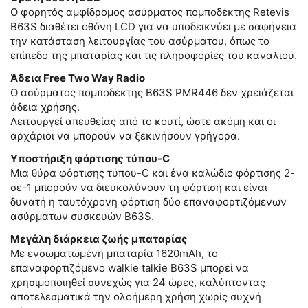
Ο φορητός αμφίδρομος ασύρματος πομποδέκτης Retevis
B63S διαθέτει οθόνη LCD για να υποδεικνύει με σαφήνεια
την κατάσταση λειτουργίας του ασύρματου, όπως το
επίπεδο της μπαταρίας και τις πληροφορίες του καναλιού.
Άδεια Free Two Way Radio
Ο ασύρματος πομποδέκτης B63S PMR446 δεν χρειάζεται
άδεια χρήσης.
Λειτουργεί απευθείας από το κουτί, ώστε ακόμη και οι
αρχάριοι να μπορούν να ξεκινήσουν γρήγορα.
Υποστήριξη φόρτισης τύπου-C
Μια θύρα φόρτισης τύπου-C και ένα καλώδιο φόρτισης 2-
σε-1 μπορούν να διευκολύνουν τη φόρτιση και είναι
δυνατή η ταυτόχρονη φόρτιση δύο επαναφορτιζόμενων
ασύρματων συσκευών B63S.
Μεγάλη διάρκεια ζωής μπαταρίας
Με ενσωματωμένη μπαταρία 1620mAh, το
επαναφορτιζόμενο walkie talkie B63S μπορεί να
χρησιμοποιηθεί συνεχώς για 24 ώρες, καλύπτοντας
αποτελεσματικά την ολοήμερη χρήση χωρίς συχνή