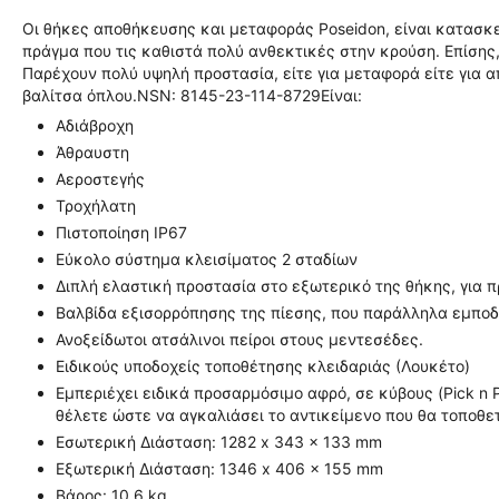
Οι θήκες αποθήκευσης και μεταφοράς Poseidon, είναι κατασ
πράγμα που τις καθιστά πολύ ανθεκτικές στην κρούση. Επίσης
Παρέχουν πολύ υψηλή προστασία, είτε για μεταφορά είτε για 
βαλίτσα όπλου.NSN: 8145-23-114-8729Είναι:
Αδιάβροχη
Άθραυστη
Αεροστεγής
Τροχήλατη
Πιστοποίηση IP67
Εύκολο σύστημα κλεισίματος 2 σταδίων
Διπλή ελαστική προστασία στο εξωτερικό της θήκης, για
Βαλβίδα εξισορρόπησης της πίεσης, που παράλληλα εμποδί
Ανοξείδωτοι ατσάλινοι πείροι στους μεντεσέδες.
Ειδικούς υποδοχείς τοποθέτησης κλειδαριάς (Λουκέτο)
Εμπεριέχει ειδικά προσαρμόσιμο αφρό, σε κύβους (Pick n
θέλετε ώστε να αγκαλιάσει το αντικείμενο που θα τοποθε
Εσωτερική Διάσταση: 1282 x 343 x 133 mm
Εξωτερική Διάσταση: 1346 x 406 x 155 mm
Βάρος: 10.6 kg