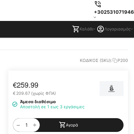
+302531071946
Καλάθι
Λογαριασμός
ΚΩΔΙΚΟΣ (SKU):
P200
€
259.99
€
209.67
(χωρίς ΦΠΑ)
Άμεσα διαθέσιμο
Αποστολή σε 1 εως 3 εργάσιμες
+
−
Αγορά