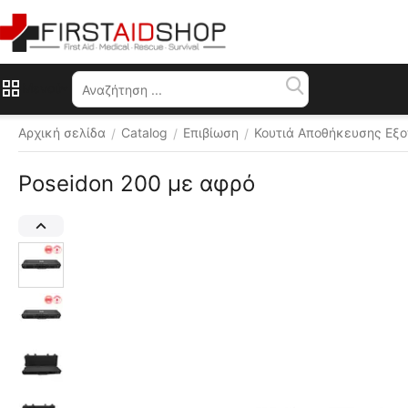
Μενού
Αρχική σελίδα
Catalog
Επιβίωση
Κουτιά Αποθήκευσης Εξ
/
/
/
Poseidon 200 με αφρό
Διάφορα 
χρώματα 