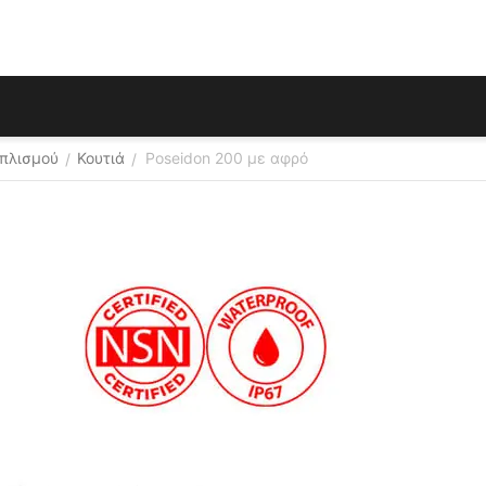
οπλισμού
Κουτιά
Poseidon 200 με αφρό
/
/