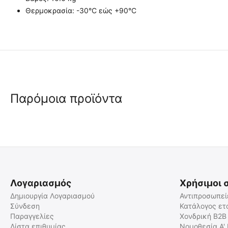
Θερμοκρασία: -30°C εώς +90°C
Παρόμοια προϊόντα
 ✔ 
 ✔ 
Λογαριασμός
Χρήσιμοι 
Δημιουργία Λογαριασμού
Αντιπροσωπεί
Σύνδεση
Κατάλογος ετ
Παραγγελίες
Χονδρική B2B
MIL-TEC Απόλυτα Στεγανό
MIL-TEC Μεταλλικό Κουτί
Κουτί Μαύρο 228 Χ 130 Χ 46
Αποθήκευσης Πυρομαχικών/
Λίστα επιθυμίας
Νομοθεσία Α'