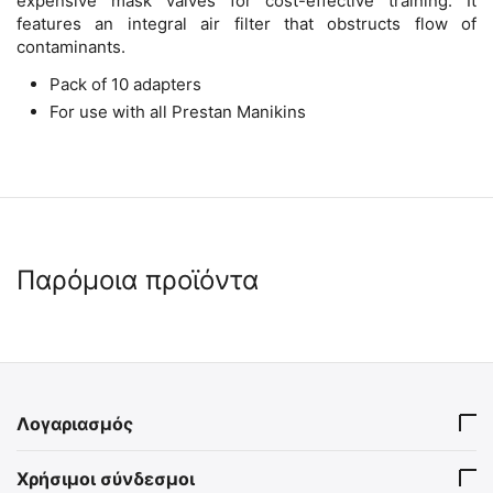
expensive mask valves for cost-effective training. It
features an integral air filter that obstructs flow of
contaminants.
Pack of 10 adapters
For use with all Prestan Manikins
Παρόμοια προϊόντα
 ✔ 
Λογαριασμός
Μάσκα Τεχνητής Αναπνοής
Μαντηλάκια
Χρήσιμοι σύνδεσμοι
Μιας Χρήσης σε Ατομικό
Οινοπνεύματος Καθαρισμού