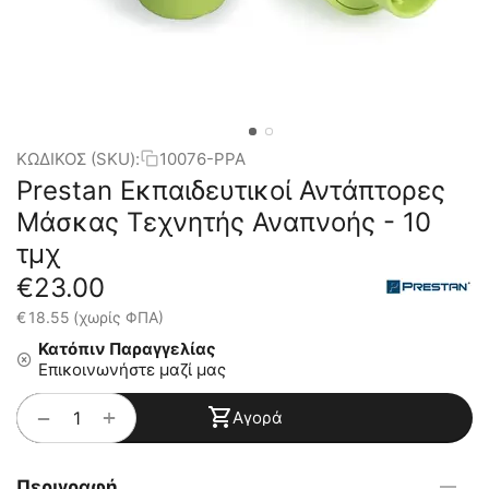
ΚΩΔΙΚΟΣ (SKU):
10076-PPA
Prestan Εκπαιδευτικοί Αντάπτορες
Μάσκας Τεχνητής Αναπνοής - 10
τμχ
€
23.00
€
18.55
(χωρίς ΦΠΑ)
Κατόπιν Παραγγελίας
Επικοινωνήστε μαζί μας
+
−
Αγορά
Περιγραφή