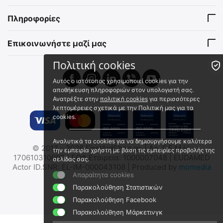
Φακελάκι
Δέρματος & Εκπαιδευτικών
2022331
VI/SP-004
Προπλασμάτων
Πληροφορίες
Άμεσα διαθέσιμο
Άμεσα διαθέσιμο
Αποστολή εντός 24 ωρών
Αποστολή εντός 24 ωρών
Επικοινωνήστε μαζί μας
€
0.99
€
0.40
€
0.80
(χωρίς ΦΠΑ)
€
0.38
(χωρίς ΦΠΑ)
Πολιτική cookies
 ✔ 
 ✔ 
Αυτός ο ιστότοπος χρησιμοποιεί cookies για την
αποθήκευση πληροφοριών στον υπολογιστή σας.
Ανατρέξτε στην
πολιτική cookies
για περισσότερες
λεπτομέρειες σχετικά με την Πολιτική μας για τα
cookies.
Αναλυτικά τα cookies για να δημιουργήσουμε καλύτερα
Prestan Μάσκες Προσώπου
Prestan Ανταλλακτικές
© 2012 - 2026 FirstAidShop.gr. | Αρ. Γ.Ε.Μ.Η:
την εμπειρία χρήστη με βάση τις εμπειρίες προβολής της
Τεχνητής Αναπνοής για
Σακκούλες Πνευμόνων για
170610310000 | ΕΟΦ Εταιρεία: 1000007048 | EUDAMED
σελίδας σας.
Πρόπλασμα Ενήλικα
Πρόπλασμα Ενήλικα
PP-AFS-25
PP-ALB-1
Actor ID.SNR: EL-IM-000043108 | Produced by
momedia
Απαραίτητα cookies
Άμεσα διαθέσιμο
Άμεσα διαθέσιμο
Αποστολή εντός 24 ωρών
Αποστολή εντός 24 ωρών
Παρακολούθηση Στατιστικών
€
14.76
€
1.12
Παρακολούθηση Facebook
€
11.90
(χωρίς ΦΠΑ)
€
0.90
(χωρίς ΦΠΑ)
Παρακολούθηση Μάρκετινγκ