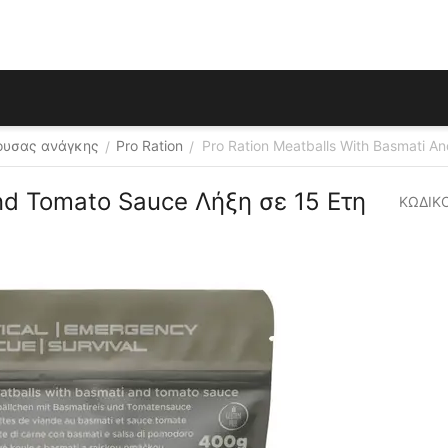
γουσας ανάγκης
Pro Ration
Pro Ration Meatballs With Basmati A
/
/
nd Tomato Sauce Λήξη σε 15 Ετη
ΚΩΔΙΚΟ