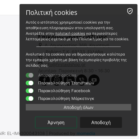
Πολιτική cookies
Αυτός ο ιστότοπος χρησιμοποιεί cookies για την
αποθήκευση πληροφοριών στον υπολογιστή σας.
Ανατρέξτε στην
πολιτική cookies
για περισσότερες
Επικοινωνήστε μαζί μας
λεπτομέρειες σχετικά με την Πολιτική μας για τα cookies.
Λ. Δημοκρατίας 36Β, Κομοτηνή
Ροδόπη,Τ.Κ. 69133, Ελλάδα
Αναλυτικά τα cookies για να δημιουργήσουμε καλύτερα
+302531071946
Pro Ration Ultimate tactical
Pro Ration Chicken Korma
την εμπειρία χρήστη με βάση τις εμπειρίες προβολής της
ration Full-Day Menu 1
With Rice Λήξη σε 15 Ετη
info@firstaidshop.gr
σελίδας σας.
Δευτέρα- Παρασκευή 8:30 - 16:30
Ultimate tactical ration Full-Day Menu 1
Pro Ration Chicken Korma With Ri
Απαραίτητα cookies
Σε Απόθεμα
Άμεσα διαθέσιμο
Παρακολούθηση Στατιστικών
Αποστολή σε 1 έως 3
εργάσιμες
Παρακολούθηση Facebook
€
65.00
€
13.99
Παρακολούθηση Μάρκετινγκ
€
57.52
(χωρίς ΦΠΑ)
€
12.38
(χωρίς ΦΠΑ)
Αποδοχή όλων
Άρνηση
Αποδοχή
.SNR: EL-IM-000043108 | Produced by
momedia