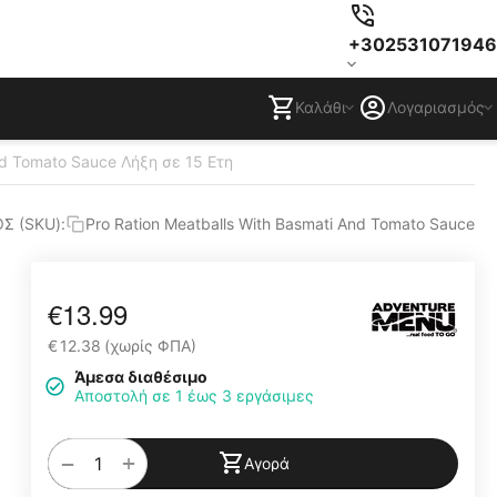
+302531071946
Καλάθι
Λογαριασμός
nd Tomato Sauce Λήξη σε 15 Ετη
Σ (SKU):
Pro Ration Meatballs With Basmati And Tomato Sauce
€
13.99
€
12.38
(χωρίς ΦΠΑ)
Άμεσα διαθέσιμο
Αποστολή σε 1 έως 3 εργάσιμες
+
−
Αγορά