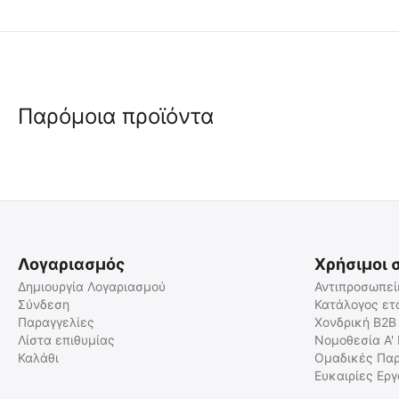
Παρόμοια προϊόντα
Λογαριασμός
Χρήσιμοι 
Δημιουργία Λογαριασμού
Αντιπροσωπεί
Σύνδεση
Κατάλογος ετ
Παραγγελίες
Χονδρική B2B
Εκπαιδευτική Σύριγγα
Εκπαιδευτικό Επίθεμα
Χορήγησης Αδρεναλίνης
Ενδομυϊκής & Υποδερμικής
Λίστα επιθυμίας
Νομοθεσία Α'
EpiPen
Ένεσης με 3 Αποσπώμενα
Καλάθι
Ομαδικές Παρ
SP/PH/073
PH03-138A
Επίπεδα Δέρματος
Ευκαιρίες Ερ
Άμεσα διαθέσιμο
Άμεσα διαθέσιμο
Αποστολή εντός 24 ωρών
Αποστολή εντός 24 ωρών