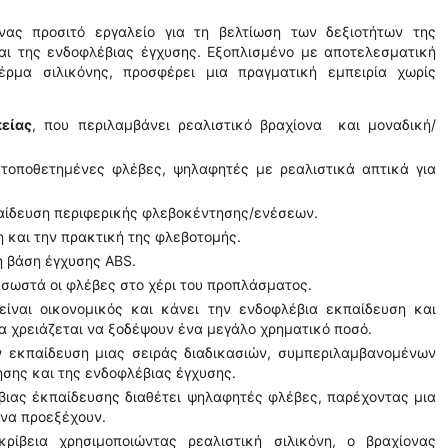
νας προσιτό εργαλείο για τη βελτίωση των δεξιοτήτων της
αι της ενδοφλέβιας έγχυσης. Εξοπλισμένο με αποτελεσματική
ρμα σιλικόνης, προσφέρει μια πραγματική εμπειρία χωρίς
είας
, που περιλαμβάνει ρεαλιστικό βραχίονα και μοναδική/
 τοποθετημένες φλέβες, ψηλαφητές με ρεαλιστικά απτικά για
κπαίδευση περιφερικής φλεβοκέντησης/ενέσεων.
η και την πρακτική της φλεβοτομής.
η βάση έγχυσης ABS.
ι σωστά οι φλέβες στο χέρι του προπλάσματος.
ίναι οικονομικός και κάνει την ενδοφλέβια εκπαίδευση και
α χρειάζεται να ξοδέψουν ένα μεγάλο χρηματικό ποσό.
ν εκπαίδευση μιας σειράς διαδικασιών, συμπεριλαμβανομένων
ησης και της ενδοφλέβιας έγχυσης.
βιας έκπαίδευσης διαθέτει ψηλαφητές φλέβες, παρέχοντας μια
 να προεξέχουν.
ρίβεια χρησιμοποιώντας ρεαλιστική σιλικόνη, ο βραχίονας