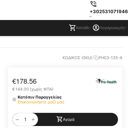
+302531071946
Καλάθι
Λογαριασμός
ΚΩΔΙΚΟΣ (SKU):
PH03-135-A
€
178.56
€
144.00
(χωρίς ΦΠΑ)
Κατόπιν Παραγγελίας
Επικοινωνήστε μαζί μας
+
−
Αγορά