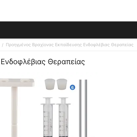
Προηγμένος Βραχίονας Εκπαίδευσης Ενδοφλέβιας Θεραπείας
/
 Ενδοφλέβιας Θεραπείας