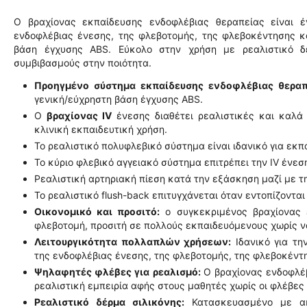
Ο βραχίονας εκπαίδευσης ενδοφλέβιας θεραπείας είναι έ
ενδοφλέβιας ένεσης, της φλεβοτομής, της φλεβοκέντησης κ
βάση έγχυσης ABS. Εύκολο στην χρήση με ρεαλιστικό δέ
συμβιβασμούς στην ποιότητα.
Προηγμένο σύστημα εκπαίδευσης ενδοφλέβιας θεραπ
γενική/εύχρηστη βάση έγχυσης ABS.
Ο
βραχίονας IV
ένεσης διαθέτει ρεαλιστικές και καλά
κλινική εκπαιδευτική χρήση.
Το ρεαλιστικό πολυφλεβικό σύστημα είναι ιδανικό για ε
Το κύριο φλεβικό αγγειακό σύστημα επιτρέπει την IV ένεσ
Ρεαλιστική αρτηριακή πίεση κατά την εξάσκηση μαζί με τ
Το ρεαλιστικό flush-back επιτυγχάνεται όταν εντοπίζοντα
Οικονομικό και προσιτό:
ο συγκεκριμένος βραχίονας ε
φλεβοτομή, προσιτή σε πολλούς εκπαιδευόμενους χωρίς ν
Λειτουργικότητα πολλαπλών χρήσεων:
Ιδανικό για τη
της ενδοφλέβιας ένεσης, της φλεβοτομής, της φλεβοκέντ
Ψηλαφητές φλέβες για ρεαλισμό:
Ο βραχίονας ενδοφλέ
ρεαλιστική εμπειρία αφής στους μαθητές χωρίς οι φλέβες
Ρεαλιστικό δέρμα σιλικόνης:
Κατασκευασμένο με ακ