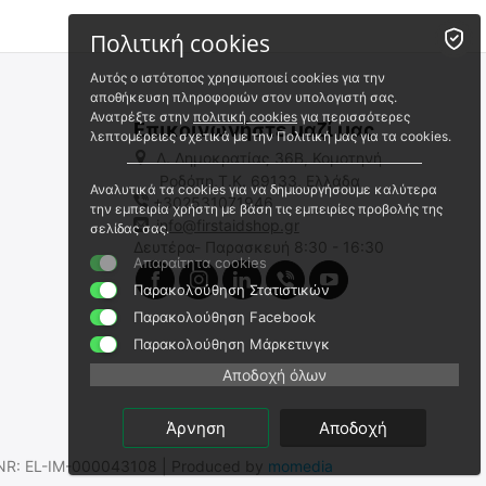
Πολιτική cookies
Αυτός ο ιστότοπος χρησιμοποιεί cookies για την
αποθήκευση πληροφοριών στον υπολογιστή σας.
Ανατρέξτε στην
πολιτική cookies
για περισσότερες
Επικοινωνήστε μαζί μας
λεπτομέρειες σχετικά με την Πολιτική μας για τα cookies.
Λ. Δημοκρατίας 36Β, Κομοτηνή
Ροδόπη,Τ.Κ. 69133, Ελλάδα
Αναλυτικά τα cookies για να δημιουργήσουμε καλύτερα
+302531071946
Mil-Spec Monkey Διακριτικό
Mil-Spec Monkey Κεντημένο
την εμπειρία χρήστη με βάση τις εμπειρίες προβολής της
Κεντημένο Σήμα Morphine
Σήμα Ομάδα Αίματος Medical
info@firstaidshop.gr
σελίδας σας.
Allergy (Velcro)
(Velcro)
Δευτέρα- Παρασκευή 8:30 - 16:30
msm-patch-00101-medical
patch-00080-med-aneg
Απαραίτητα cookies
Άμεσα διαθέσιμο
Άμεσα διαθέσιμο
Παρακολούθηση Στατιστικών
Αποστολή εντός 24 ωρών
Αποστολή εντός 24 ωρών
Παρακολούθηση Facebook
€
5.00
€
5.00
Παρακολούθηση Μάρκετινγκ
€
4.03
(χωρίς ΦΠΑ)
€
4.03
(χωρίς ΦΠΑ)
Αποδοχή όλων
Άρνηση
Αποδοχή
.SNR: EL-IM-000043108 | Produced by
momedia