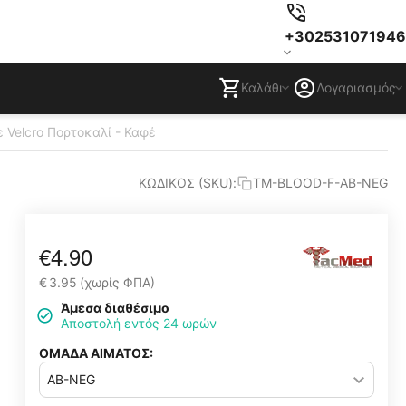
+302531071946
Καλάθι
Λογαριασμός
 Velcro Πορτοκαλί - Καφέ
ΚΩΔΙΚΟΣ (SKU):
TM-BLOOD-F-AB-NEG
€
4.90
€
3.95
(χωρίς ΦΠΑ)
Άμεσα διαθέσιμο
Αποστολή εντός 24 ωρών
ΟΜΑΔΑ ΑΙΜΑΤΟΣ: