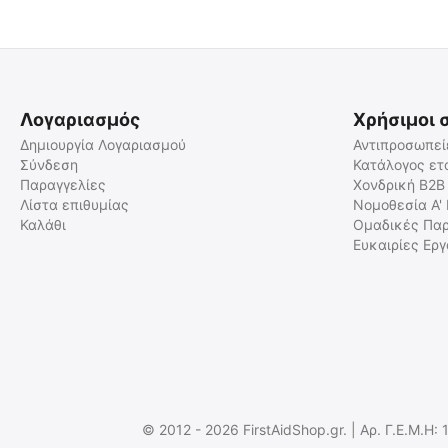
Λογαριασμός
Χρήσιμοι 
Δημιουργία Λογαριασμού
Αντιπροσωπεί
Σύνδεση
Κατάλογος ετ
Παραγγελίες
Χονδρική B2B
MIL-TEC Μπρελόκ Ομάδας
Mil-Spec Monkey Διακριτικό
Αίματος
Κεντημένο Σήμα Sulfa Allerg
Λίστα επιθυμίας
Νομοθεσία Α'
(Velcro)
Καλάθι
Ομαδικές Παρ
15917301
msm-patch-00102-medical
Ευκαιρίες Ερ
Άμεσα διαθέσιμο
Άμεσα διαθέσιμο
Αποστολή εντός 24 ωρών
Αποστολή εντός 24 ωρών
€
4.01
€
5.00
€
3.23
(χωρίς ΦΠΑ)
€
4.03
(χωρίς ΦΠΑ)
© 2012 - 2026 FirstAidShop.gr. | Αρ. Γ.Ε.Μ