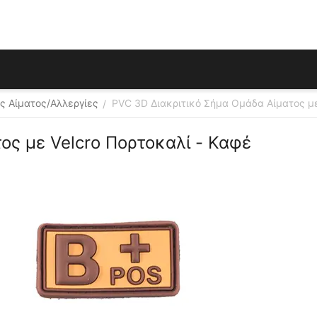
ς Αίματος/Αλλεργίες
PVC 3D Διακριτικό Σήμα Ομάδα Αίματος με
/
ος με Velcro Πορτοκαλί - Καφέ