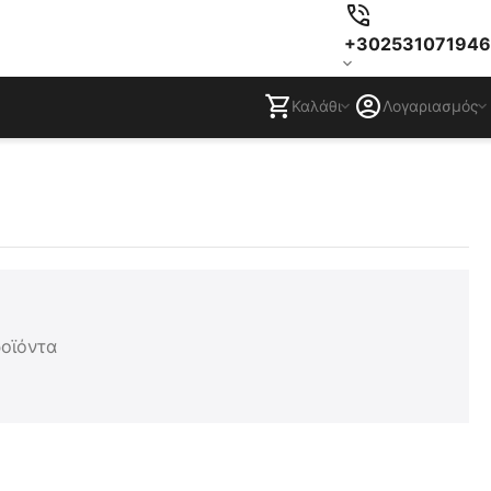
+302531071946
Καλάθι
Λογαριασμός
ροϊόντα