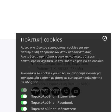
Πολιτική cookies
Αυτός ο ιστότοπος χρησιμοποιεί cookies για την
αποθήκευση πληροφοριών στον υπολογιστή σας.
Επικοινωνήστε μαζί μας
Ανατρέξτε στην
πολιτική cookies
για περισσότερες
λεπτομέρειες σχετικά με την Πολιτική μας για τα cookies.
Λ. Δημοκρατίας 36Β, Κομοτηνή
Ροδόπη,Τ.Κ. 69133, Ελλάδα
Αναλυτικά τα cookies για να δημιουργήσουμε καλύτερα
+302531071946
την εμπειρία χρήστη με βάση τις εμπειρίες προβολής της
info@firstaidshop.gr
σελίδας σας.
Δευτέρα- Παρασκευή 8:30 - 16:30
Απαραίτητα cookies
Παρακολούθηση Στατιστικών
Παρακολούθηση Facebook
Παρακολούθηση Μάρκετινγκ