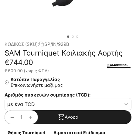
ΚΩΔΙΚΟΣ (SKU):
SP/IN/929B
SAM Tourniquet Κοιλιακής Αορτής
€
744.00
€
600.00
(χωρίς ΦΠΑ)
Κατόπιν Παραγγελίας
Επικοινωνήστε μαζί μας
Αριθμός συσκευών συμπίεσης (ΤCD):
+
−
Αγορά
Θήκες Tourniquet
Αιμοστατικοί Επίδεσμοι