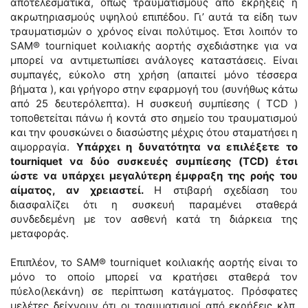
αποτελεσματικά, όπως τραυματισμούς από εκρήξεις ή
ακρωτηριασμούς υψηλού επιπέδου. Γι’ αυτά τα είδη των
τραυματισμών ο χρόνος είναι πολύτιμος. Έτσι λοιπόν το
SAM® tourniquet κοιλιακής αορτής σχεδιάστηκε για να
μπορεί να αντιμετωπίσει ανάλογες καταστάσεις. Είναι
συμπαγές, εύκολο στη χρήση (απαιτεί μόνο τέσσερα
βήματα ), και γρήγορο στην εφαρμογή του (συνήθως κάτω
από 25 δευτερόλεπτα). Η συσκευή συμπίεσης ( TCD )
τοποθετείται πάνω ή κοντά στο σημείο του τραυματισμού
και την φουσκώνει ο διασώστης μέχρις ότου σταματήσει η
αιμορραγία.
Υπάρχει η δυνατότητα να επιλέξετε το
tourniquet να δύο συσκευές συμπίεσης (TCD) έτσι
ώστε να υπάρχει μεγαλύτερη έμφραξη της ροής του
αίματος, αν χρειαστεί.
Η στιβαρή σχεδίαση του
διασφαλίζει ότι η συσκευή παραμένει σταθερά
συνδεδεμένη με τον ασθενή κατά τη διάρκεια της
μεταφοράς.
Επιπλέον, το SAM® tourniquet κοιλιακής αορτής είναι το
μόνο το οποίο μπορεί να κρατήσει σταθερά τον
πύελο(λεκάνη) σε περίπτωση κατάγματος. Πρόσφατες
μελέτες δείχνουν ότι οι τραυματισμοί από εκρήξεις κλπ,