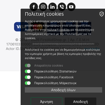
🖍
Πολιτική cookies
Αυτός ο ιστότοπος χρησιμοποιεί cookies για την
αποθήκευση πληροφοριών στον υπολογιστή σας.
Ανατρέξτε στην
πολιτική cookies
για περισσότερες
λεπτομέρειες σχετικά με την Πολιτική μας για τα
Special Operation Forces
Απλό Αιμοστατικό Λάστιχο
cookies.
© 2012 - 2026 FirstAidShop.gr. | Αρ. Γ.Ε.Μ.Η:
(SOF®) Tourniquet -
Α' Βοηθειών 33 cm
170610310000 | ΕΟΦ Εταιρεία: 1000007048 | EUDAMED
Generation 5 - Ιμάντας
84-0009
AIMLA
Actor ID.SNR: EL-IM-000043108 | Produced by
momedia
Αναλυτικά τα cookies για να δημιουργήσουμε καλύτερα
Ίσχαιμης Περίδεσης -
Άμεσα διαθέσιμο
Άμεσα διαθέσιμο
την εμπειρία χρήστη με βάση τις εμπειρίες προβολής της
BLACK
Αποστολή εντός 24 ωρών
Αποστολή εντός 24 ωρών
σελίδας σας.
€
44.00
€
0.69
Απαραίτητα cookies
€
35.48
(χωρίς ΦΠΑ)
€
0.56
(χωρίς ΦΠΑ)
Παρακολούθηση Στατιστικών
Παρακολούθηση Facebook
🖍
Παρακολούθηση Μάρκετινγκ
Αποδοχή όλων
Άρνηση
Αποδοχή