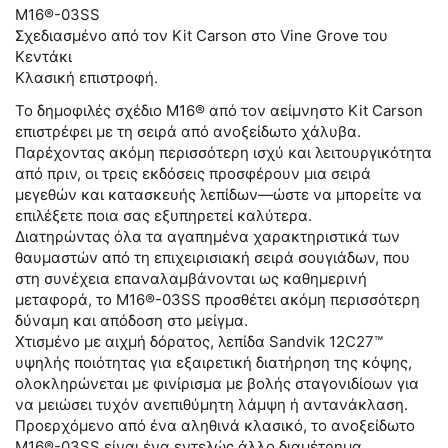
M16®-03SS
Σχεδιασμένο από τον Kit Carson στο Vine Grove του
Κεντάκι
Κλασική επιστροφή.
Το δημοφιλές σχέδιο M16® από τον αείμνηστο Kit Carson
επιστρέφει με τη σειρά από ανοξείδωτο χάλυβα.
Παρέχοντας ακόμη περισσότερη ισχύ και λειτουργικότητα
από πριν, οι τρεις εκδόσεις προσφέρουν μια σειρά
μεγεθών και κατασκευής λεπίδων—ώστε να μπορείτε να
επιλέξετε ποια σας εξυπηρετεί καλύτερα.
Διατηρώντας όλα τα αγαπημένα χαρακτηριστικά των
θαυμαστών από τη επιχειρισιακή σειρά σουγιάδων, που
στη συνέχεια επαναλαμβάνονται ως καθημερινή
μεταφορά, το M16®-03SS προσθέτει ακόμη περισσότερη
δύναμη και απόδοση στο μείγμα.
Χτισμένο με αιχμή δόρατος, λεπίδα Sandvik 12C27™
υψηλής ποιότητας για εξαιρετική διατήρηση της κόψης,
ολοκληρώνεται με φινίρισμα με βολής σταγονιδίοων για
να μειώσει τυχόν ανεπιθύμητη λάμψη ή αντανάκλαση.
Προερχόμενο από ένα αληθινά κλασικό, το ανοξείδωτο
M16®-03SS είναι ένα εντελώς άλλο διαμέτρημα