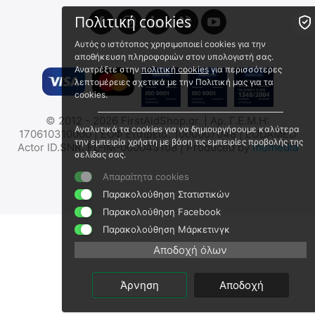
Πολιτική cookies
Αυτός ο ιστότοπος χρησιμοποιεί cookies για την
αποθήκευση πληροφοριών στον υπολογιστή σας.
Ανατρέξτε στην
πολιτική cookies
για περισσότερες
λεπτομέρειες σχετικά με την Πολιτική μας για τα
cookies.
© 2012 - 2026 FirstAidShop.gr. | Αρ. Γ.Ε.Μ.Η:
Σουγιάς CRKT TUNA OD
Σουγιάς CRKT CEO
Αναλυτικά τα cookies για να δημιουργήσουμε καλύτερα
170610310000 | ΕΟΦ Εταιρεία: 1000007048 | EUDAMED
GREEN
THUMBSTUD BLACK
την εμπειρία χρήστη με βάση τις εμπειρίες προβολής της
Actor ID.SNR: EL-IM-000043108 | Produced by
momedia
σελίδας σας.
9020081446
9020081541
Άμεσα διαθέσιμο
Άμεσα διαθέσιμο
Απαραίτητα cookies
Αποστολή σε 1 εως 3
Αποστολή σε 1 εως 3
Παρακολούθηση Στατιστικών
εργάσιμες
εργάσιμες
Παρακολούθηση Facebook
€
74.98
€
59.99
Παρακολούθηση Μάρκετινγκ
€
60.47
(χωρίς ΦΠΑ)
€
48.38
(χωρίς ΦΠΑ)
Αποδοχή όλων
 ⛟ 
Άρνηση
Αποδοχή