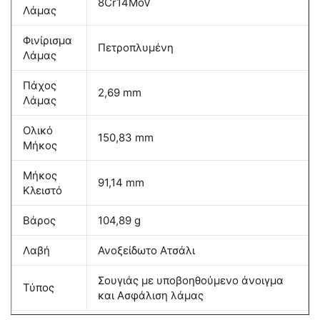
8Cr14MoV
Λάμας
Φινίρισμα
Πετροπλυμένη
Λάμας
Πάχος
2,69 mm
Λάμας
Ολικό
150,83 mm
Μήκος
Μήκος
91,14 mm
Κλειστό
Βάρος
104,89 g
Λαβή
Ανοξείδωτο Ατσάλι
Σουγιάς με υποβοηθούμενο άνοιγμα
Τύπος
και Ασφάλιση λάμας