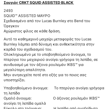
Σουγιάς CRKT SQUID ASSISTED BLACK
2493
SQUID™ ASSISTED ΜΑΥΡΟ
Σχεδιασμένο από τον Lucas Burnley στο Bend του
Όρεγκον
Αχώριστος φίλος σε κάθε δράση.
Αυτό το καθημερινό μαχαίρι μεταφοράς του Lucas
Burnley λάμπει από δύναμη και ανθεκτικότητα στην
καρδιά του σχεδιασμού του.
Ολοκληρωμένο με το υποβοηθούμενο άνοιγμα, το
πτερύγιο του μαχαιριού ανοίγει γρήγορα τη λεπίδα, σε
συνδυασμό με τον άξονα ρουλεμάν IKBS™ για
μεγαλύτερη απαλότητα.
Μην ανησυχείτε ποτέ στο εξής για το ποιος σας
υποστηρίζει.
Υποβοηθούμενο άνοιγμα: Το πτερύγιο ανοίγει γρήγορα
τη λεπίδα
Ομαλό άνοιγμα: Ο άξονας ρουλεμάν IKBS™
ανοίγει τη λεπίδα ομαλά
Εύκολο στο τρόχισμα: Η λεπίδα από ανοξείδωτο