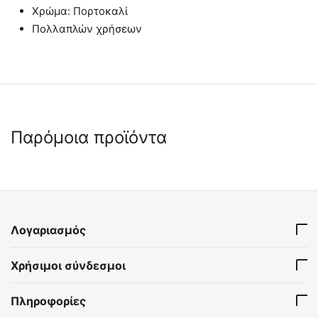
Χρώμα: Πορτοκαλί
Πολλαπλών χρήσεων
Παρόμοια προϊόντα
 ⛟ 
Λογαριασμός
Σύστημα Ακινητοποίησης
Lifeguard Σύστημα
Χρήσιμοι σύνδεσμοι
Κεφαλής - Ενηλίκων
Ακινητοποίησης Κεφαλής -
Μαύρο
2022035
N6 SH00120-B
Πληροφορίες
Άμεσα διαθέσιμο
Άμεσα διαθέσιμο