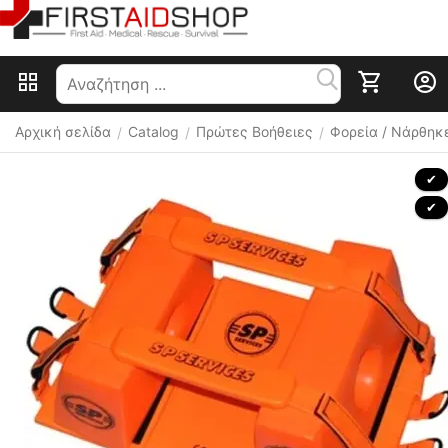
Αρχική σελίδα
Catalog
Πρώτες Βοήθειες
Φορεία / Νάρθηκε
/
/
/
 ✔ 
 ✔ 