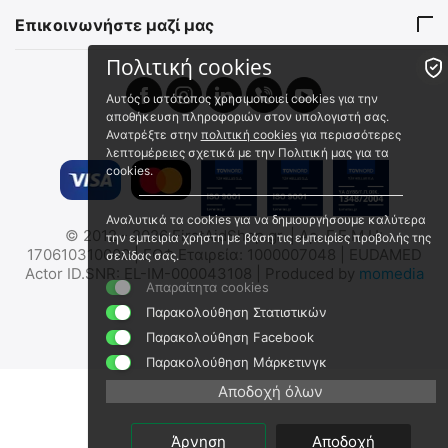
Αποστολή εντός 24 ωρών
Αποστολή εντός 24 ωρών
Επικοινωνήστε μαζί μας
€
0.51
€
3.40
€
0.45
(χωρίς ΦΠΑ)
€
3.01
(χωρίς ΦΠΑ)
Πολιτική cookies
Αυτός ο ιστότοπος χρησιμοποιεί cookies για την
αποθήκευση πληροφοριών στον υπολογιστή σας.
Ανατρέξτε στην
πολιτική cookies
για περισσότερες
λεπτομέρειες σχετικά με την Πολιτική μας για τα
cookies.
Αναλυτικά τα cookies για να δημιουργήσουμε καλύτερα
NASOSAFE Ρινοφαρυγγικός
NASOCLEAR
© 2012 - 2026 FirstAidShop.gr. | Αρ. Γ.Ε.Μ.Η:
την εμπειρία χρήστη με βάση τις εμπειρίες προβολής της
Αεραγωγός
Ρινοφαρυγγικός
170610310000 | ΕΟΦ Εταιρεία: 1000007048 | EUDAMED
σελίδας σας.
Αεραγωγός
I7 038-95-007
I7 038-95-008C
Actor ID.SNR: EL-IM-000043108 | Produced by
momedia
Απαραίτητα cookies
Άμεσα διαθέσιμο
Άμεσα διαθέσιμο
Αποστολή εντός 24 ωρών
Αποστολή εντός 24 ωρών
Παρακολούθηση Στατιστικών
€
6.80
€
4.70
Παρακολούθηση Facebook
€
5.48
(χωρίς ΦΠΑ)
€
3.79
(χωρίς ΦΠΑ)
Παρακολούθηση Μάρκετινγκ
Αποδοχή όλων
Άρνηση
Αποδοχή