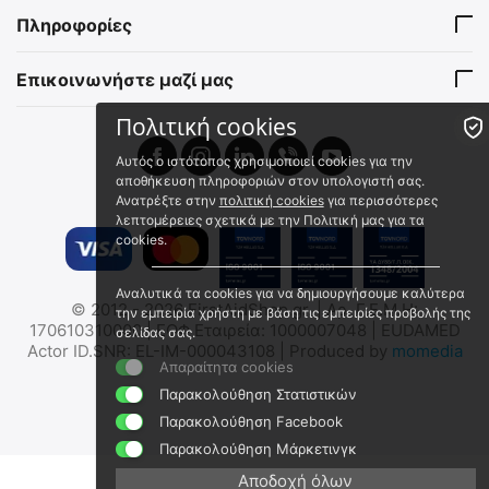
SP/PE/007
SP/PE/033
Πληροφορίες
Άμεσα διαθέσιμο
Άμεσα διαθέσιμο
Αποστολή εντός 24 ωρών
Αποστολή εντός 24 ωρών
€
6.00
Επικοινωνήστε μαζί μας
€
10.50
€
4.84
(χωρίς ΦΠΑ)
€
9.91
(χωρίς ΦΠΑ)
Πολιτική cookies
Αυτός ο ιστότοπος χρησιμοποιεί cookies για την
 ✔ 
 ✔ 
αποθήκευση πληροφοριών στον υπολογιστή σας.
Ανατρέξτε στην
πολιτική cookies
για περισσότερες
λεπτομέρειες σχετικά με την Πολιτική μας για τα
cookies.
Αναλυτικά τα cookies για να δημιουργήσουμε καλύτερα
© 2012 - 2026 FirstAidShop.gr. | Αρ. Γ.Ε.Μ.Η:
την εμπειρία χρήστη με βάση τις εμπειρίες προβολής της
MIL-TEC Γυαλιά Ασφαλείας
MIL-TEC Γυαλιά
170610310000 | ΕΟΦ Εταιρεία: 1000007048 | EUDAMED
σελίδας σας.
Πεδίου Μάχης
Προστασίας Medical
Actor ID.SNR: EL-IM-000043108 | Produced by
momedia
(EN166:2001)
15611000
16051000
Απαραίτητα cookies
Άμεσα διαθέσιμο
Άμεσα διαθέσιμο
Παρακολούθηση Στατιστικών
Αποστολή εντός 24 ωρών
Αποστολή εντός 24 ωρών
Παρακολούθηση Facebook
€
17.50
€
7.00
Παρακολούθηση Μάρκετινγκ
€
14.11
(χωρίς ΦΠΑ)
€
6.60
(χωρίς ΦΠΑ)
Αποδοχή όλων