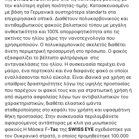
την καλύτερη σχέση ποιότητας-τιμής. Κατασκευασμένο
με βάση τα Γερμανικά αυστηρότερα standarts στα
επιχειρησιακά οπτικά. Διαθέτουν πολυκαρβονικούς και
αντιθαμβωτικούς φακούς βαλιστικού τύπου με μεγάλη
ανθεκτικότητα και 100% απορροφητικότητα απο τις
ακτίνες του ηλίου χάρις την νανοτεχνολογία που
χρησιμοποιούν. Ο πολυκαρμπονικός σκελετός διαθέτει
άνετη περιμετρική προσαρμογή στο πρόσωπο. Ο φακός
εξασφαλίζει το βέλτιστο φιλτράρισμα στις
αντανακλάσεις του ηλίου. Η συσκευασία περιέχει ένα
μαύρο, ένα πορτοκαλί και ένα διαφανές φακό οι οποίοι
εναλλάσσονται πολύ εύκολα. Είναι ιδανικά για χρήση σε
υπαίθριες δραστηριότητες λόγω της υψηλής προστασίας
που παρέχουν οι φακοί τους και για στρατιωτική χρήση ή
από σώματα ασφαλείας λόγω των αντιβαλλιστικών του
χαρακτηριστικών, διαθέτει ελαστικό ιμάντα
σταθεροποίησης στο κεφάλι του χρήστη και υφασμάτινη
θήκη προστασίας. Στην συσκευασία περιλαμβάνετε
αφαιρούμενος αντάπτορας με κλιπ για μυωπικούς
φακούς.Η Μάσκα F
-Tac
της
SWISS EYE
σχεδιάστηκε για
τον Ουκρανικό στρατό, ο οποίος προμηθεύτηκε 100.000