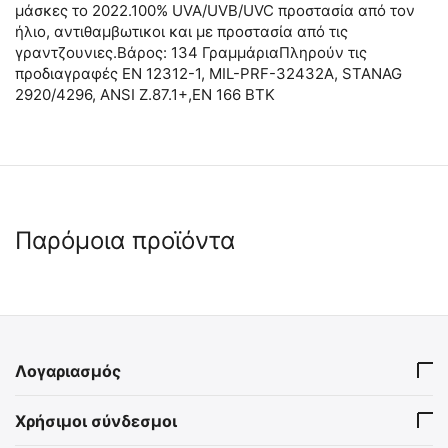
μάσκες το 2022.100% UVA/UVB/UVC προστασία από τον
ήλιο, αντιθαμβωτικοι και με προστασία από τις
γραντζουνιες.Βάρος: 134 ΓραμμάριαΠληρούν τις
προδιαγραφές EN 12312-1, MIL-PRF-32432A, STANAG
2920/4296, ANSI Z.87.1+,EN 166 BTK
Παρόμοια προϊόντα
 ✔ 
 ✔ 
 ✔ 
 ✔ 
Λογαριασμός
Γυαλιά Προστασίας
Γυαλιά Ασφαλείας Warrior
Χρήσιμοι σύνδεσμοι
Safety CE & EN166