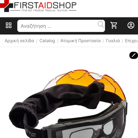
Αρχική σελίδα
Catalog
Ατομική Προστασία
Γυαλιά
Επιχε
/
/
/
/
🖍