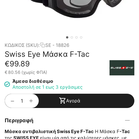
ΚΩΔΙΚΟΣ (SKU):
SE - 18826
Swiss Eye Μάσκα F-Tac
€
99.89
€
80.56
(χωρίς ΦΠΑ)
Άμεσα διαθέσιμο
Αποστολή σε 1 εως 3 εργάσιμες
+
−
Αγορά
Περιγραφή
Μάσκα αντιβαλιστική Swiss Eye F-Tac
Η Μάσκα F
-Tac
της
SWISS EYE
είναι μία από τις καλύτερες μάσκες, με