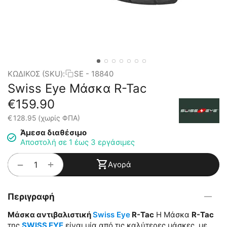
ΚΩΔΙΚΟΣ (SKU):
SE - 18840
Swiss Eye Μάσκα R-Tac
€
159.90
€
128.95
(χωρίς ΦΠΑ)
Άμεσα διαθέσιμο
Αποστολή σε 1 έως 3 εργάσιμες
+
−
Αγορά
Περιγραφή
Μάσκα αντιβαλιστική
Swiss Eye
R-Tac
Η Μάσκα
R-Tac
της
SWISS EYE
είναι μία από τις καλύτερες μάσκες, με