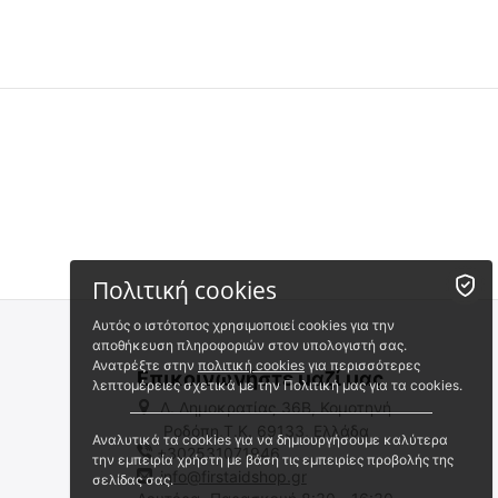
Πολιτική cookies
Αυτός ο ιστότοπος χρησιμοποιεί cookies για την
αποθήκευση πληροφοριών στον υπολογιστή σας.
Ανατρέξτε στην
πολιτική cookies
για περισσότερες
Επικοινωνήστε μαζί μας
λεπτομέρειες σχετικά με την Πολιτική μας για τα cookies.
Λ. Δημοκρατίας 36Β, Κομοτηνή
Ροδόπη,Τ.Κ. 69133, Ελλάδα
Αναλυτικά τα cookies για να δημιουργήσουμε καλύτερα
+302531071946
την εμπειρία χρήστη με βάση τις εμπειρίες προβολής της
info@firstaidshop.gr
σελίδας σας.