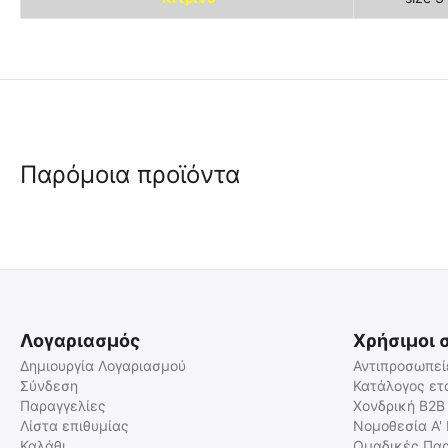
Παρόμοια προϊόντα
Λογαριασμός
Χρήσιμοι 
Δημιουργία Λογαριασμού
Αντιπροσωπεί
Σύνδεση
Κατάλογος ετ
Παραγγελίες
Χονδρική B2B
Λαρυγγική Μάσκα με Cuff
Λίστα επιθυμίας
Νομοθεσία Α'
Καλάθι
Ομαδικές Παρ
01.04.0686