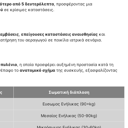
γότερο από 5 δευτερόλεπτα
, προσφέροντας μια
ού
σε κρίσιμες καταστάσεις.
πεμβάσεις
,
επείγουσες καταστάσεις αναισθησίας
και
ιατήρηση του αεραγωγού σε ποικίλα ιατρικά σενάρια.
οπυλένιο
, η οποία προσφέρει αυξημένη προστασία κατά τη
ανέπαφο το
ανατομικό σχήμα
της συσκευής, εξασφαλίζοντας
ς
Σωματική διάπλαση
Ευσωμος Ενήλικας (90+kg)
Μεσαίος Ενήλικας (50-90kg)
Μικρόσωμος Ενήλικας (30-60kg)