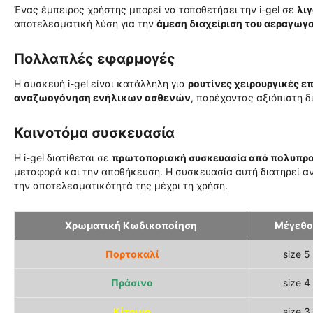
Ένας έμπειρος χρήστης μπορεί να τοποθετήσει την i-gel σε
λι
αποτελεσματική λύση για την
άμεση διαχείριση του αεραγωγ
Πολλαπλές εφαρμογές
Η συσκευή i-gel είναι κατάλληλη για
ρουτίνες χειρουργικές ε
αναζωογόνηση ενήλικων ασθενών
, παρέχοντας αξιόπιστη δ
Καινοτόμα συσκευασία
Η i-gel διατίθεται σε
πρωτοποριακή συσκευασία από πολυπρ
μεταφορά και την αποθήκευση. Η συσκευασία αυτή διατηρεί 
την αποτελεσματικότητά της μέχρι τη χρήση.
Χρωματική Κωδικοποίηση
Μέγεθο
Πορτοκαλί
size 5
Πράσινο
size 4
Κίτρινο
size 3