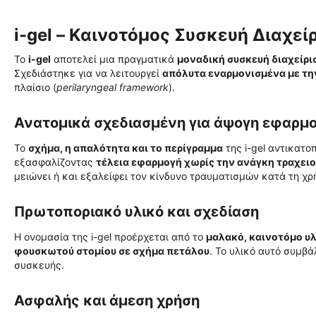
i-gel – Καινοτόμος Συσκευή Διαχε
Το
i-gel
αποτελεί μια πραγματικά
μοναδική συσκευή διαχείρ
Σχεδιάστηκε για να λειτουργεί
απόλυτα εναρμονισμένα με τη
πλαίσιο (
perilaryngeal framework
).
Ανατομικά σχεδιασμένη για άψογη εφαρμ
Το
σχήμα, η απαλότητα και το περίγραμμα
της i-gel αντικατο
εξασφαλίζοντας
τέλεια εφαρμογή χωρίς την ανάγκη τραχει
μειώνει ή και εξαλείφει τον κίνδυνο τραυματισμών κατά τη χρ
Πρωτοποριακό υλικό και σχεδίαση
Η ονομασία της i-gel προέρχεται από το
μαλακό, καινοτόμο υ
φουσκωτού στομίου σε σχήμα πετάλου
. Το υλικό αυτό συμβ
συσκευής.
Ασφαλής και άμεση χρήση