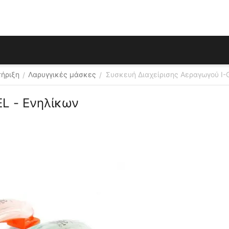
τήριξη
Λαρυγγικές μάσκες
Συσκευή Διαχείρισης Αεραγωγού I-
/
/
EL - Ενηλίκων