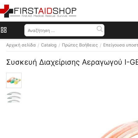
Μενού
Αρχική σελίδα
Catalog
Πρώτες Βοήθειες
Επείγουσα υποσ
/
/
/
Συσκευή Διαχείρισης Αεραγωγού I-G