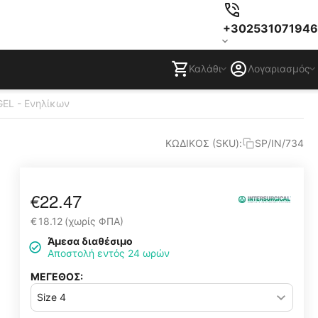
+302531071946
Καλάθι
Λογαριασμός
GEL - Ενηλίκων
ΚΩΔΙΚΟΣ (SKU):
SP/IN/734
€
22.47
€
18.12
(χωρίς ΦΠΑ)
Άμεσα διαθέσιμο
Αποστολή εντός 24 ωρών
ΜΕΓΕΘΟΣ: