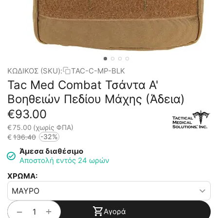
ΚΩΔΙΚΟΣ (SKU):
TAC-C-MP-BLK
Tac Med Combat Τσάντα Α'
Βοηθειών Πεδίου Μάχης (Άδεια)
€
93.00
€
75.00
(χωρίς ΦΠΑ)
-32%
€
136.40
Άμεσα διαθέσιμο
Αποστολή εντός 24 ωρών
ΧΡΩΜΑ:
+
−
Αγορά