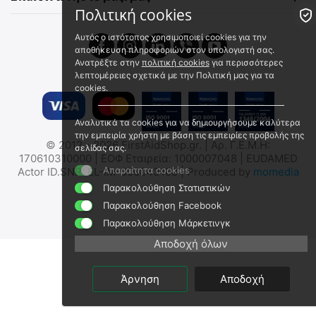
€
3.00
€
3.00
Πολιτική cookies
€
2.42
(χωρίς ΦΠΑ)
€
2.42
(χωρίς ΦΠΑ)
Αυτός ο ιστότοπος χρησιμοποιεί cookies για την
αποθήκευση πληροφοριών στον υπολογιστή σας.
Ανατρέξτε στην
πολιτική cookies
για περισσότερες
λεπτομέρειες σχετικά με την Πολιτική μας για τα
cookies.
Αναλυτικά τα cookies για να δημιουργήσουμε καλύτερα
την εμπειρία χρήστη με βάση τις εμπειρίες προβολής της
© 2012 - 2026 FirstAidShop.gr. | Αρ. Γ.Ε.Μ.Η:
σελίδας σας.
ΤΖΑΜΙ ΦΑΚΟΥ NITECORE
ΤΖΑΜΙ ΦΑΚΟΥ NITECORE
170610310000 | ΕΟΦ Εταιρεία: 1000007048 | EUDAMED
για TM03 με διάμετρο
για SRT6 με διάμετρο 31mm
Απαραίτητα cookies
Actor ID.SNR: EL-IM-000043108 | Produced by
momedia
36mm
9110101010
9110100832
Παρακολούθηση Στατιστικών
Άμεσα διαθέσιμο
Άμεσα διαθέσιμο
Παρακολούθηση Facebook
Αποστολή σε 1 εως 3
Αποστολή σε 1 εως 3
Παρακολούθηση Μάρκετινγκ
εργάσιμες
εργάσιμες
€
9.50
€
7.50
Αποδοχή όλων
€
7.66
(χωρίς ΦΠΑ)
€
6.05
(χωρίς ΦΠΑ)
Άρνηση
Αποδοχή