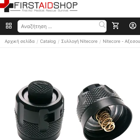
Αρχική σελίδα
Catalog
Συλλογή Nitecore
Nitecore - Αξεσ
/
/
/