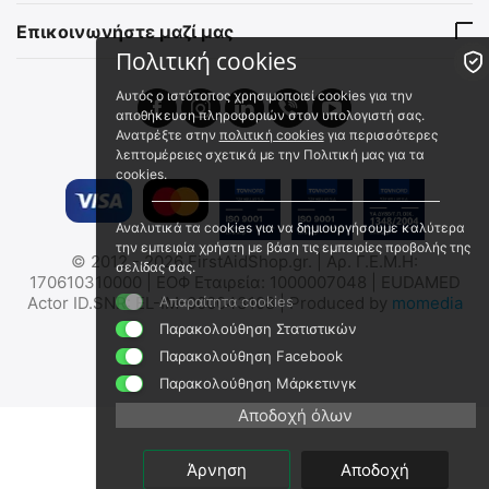
Αποστολή σε 1 εως 3
Αποστολή σε 1 εως 3
εργάσιμες
εργάσιμες
Επικοινωνήστε μαζί μας
€
12.00
€
3.00
Πολιτική cookies
€
9.68
(χωρίς ΦΠΑ)
€
2.42
(χωρίς ΦΠΑ)
Αυτός ο ιστότοπος χρησιμοποιεί cookies για την
αποθήκευση πληροφοριών στον υπολογιστή σας.
Ανατρέξτε στην
πολιτική cookies
για περισσότερες
λεπτομέρειες σχετικά με την Πολιτική μας για τα
cookies.
Αναλυτικά τα cookies για να δημιουργήσουμε καλύτερα
την εμπειρία χρήστη με βάση τις εμπειρίες προβολής της
© 2012 - 2026 FirstAidShop.gr. | Αρ. Γ.Ε.Μ.Η:
σελίδας σας.
Κάλυμα διακοπτών φακού
ΤΖΑΜΙ ΦΑΚΟΥ NITECORE
170610310000 | ΕΟΦ Εταιρεία: 1000007048 | EUDAMED
Nitecore TIP - Κλίπ ζώνης
για TM03 με διάμετρο
Actor ID.SNR: EL-IM-000043108 | Produced by
Απαραίτητα cookies
momedia
36mm
9110100920
9110101010
Παρακολούθηση Στατιστικών
Άμεσα διαθέσιμο
Άμεσα διαθέσιμο
Παρακολούθηση Facebook
Αποστολή σε 1 εως 3
Αποστολή σε 1 εως 3
Παρακολούθηση Μάρκετινγκ
εργάσιμες
εργάσιμες
€
3.00
€
9.50
Αποδοχή όλων
€
2.42
(χωρίς ΦΠΑ)
€
7.66
(χωρίς ΦΠΑ)
Άρνηση
Αποδοχή