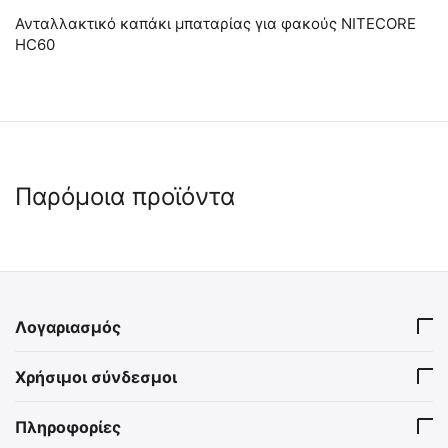
Ανταλλακτικό καπάκι μπαταρίας για φακούς NITECORE
HC60
Παρόμοια προϊόντα
Λογαριασμός
Tail cap Nitecore MH12V2,
ΒΑΣΗ ΣΤΗΡΙΞΗΣ ΣΤΟΝ
Χρήσιμοι σύνδεσμοι
Οπίσθιος διακόπτης
ΙΜΑΝΤΑ για NITECORE
NU35
9110101113
9110101176
Πληροφορίες
Άμεσα διαθέσιμο
Άμεσα διαθέσιμο