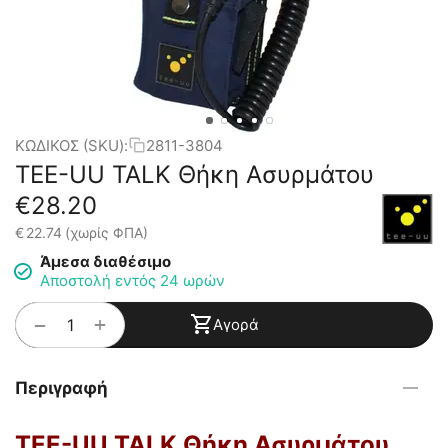
ΚΩΔΙΚΟΣ (SKU):
2811-3804
TEE-UU TALK Θήκη Ασυρμάτου
€
28.20
€
22.74
(χωρίς ΦΠΑ)
Άμεσα διαθέσιμο
Αποστολή εντός 24 ωρών
+
−
Αγορά
Περιγραφή
TEE-UU TALK Θήκη Ασυρμάτου