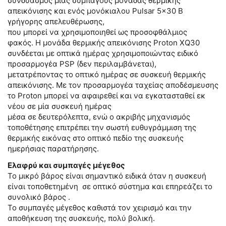
συνδυασμός μιας συμπαγούς μονάδας θερμικής
απεικόνισης και ενός μονόκιαλου Pulsar 5×30 B
γρήγορης απελευθέρωσης,
που μπορεί να χρησιμοποιηθεί ως προσοφθάλμιος
φακός. Η μονάδα θερμικής απεικόνισης Proton XQ30
συνδέεται με οπτικά ημέρας χρησιμοποιώντας ειδικό
προσαρμογέα PSP (δεν περιλαμβάνεται),
μετατρέποντας το οπτικό ημέρας σε συσκευή θερμικής
απεικόνισης. Με τον προσαρμογέα ταχείας αποδέσμευσης
το Proton μπορεί να αφαιρεθεί και να εγκατασταθεί εκ
νέου σε μία συσκευή ημέρας
μέσα σε δευτερόλεπτα, ενώ ο ακριβής μηχανισμός
τοποθέτησης επιτρέπει την σωστή ευθυγράμμιση της
θερμικής εικόνας στο οπτικό πεδίο της συσκευής
ημερήσιας παρατήρησης.
Ελαφρύ και συμπαγές μέγεθος
Το μικρό βάρος είναι σημαντικό ειδικά όταν η συσκευή
είναι τοποθετημένη σε οπτικό σύστημα και επηρεάζει το
συνολικό βάρος .
Το συμπαγές μέγεθος καθιστά τον χειρισμό και την
αποθήκευση της συσκευής, πολύ βολική.