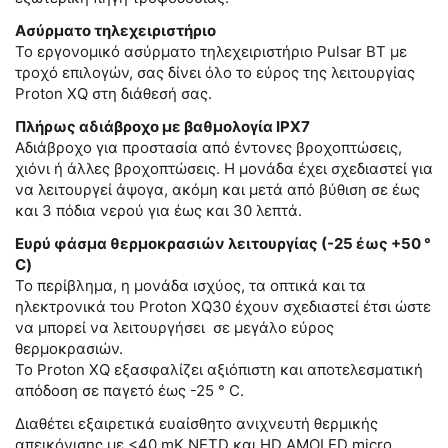
Ασύρματο τηλεχειριστήριο
Το εργονομικό ασύρματο τηλεχειριστήριο Pulsar BT με
τροχό επιλογών, σας δίνει όλο το εύρος της λειτουργίας
Proton XQ στη διάθεσή σας.
Πλήρως αδιάβροχο με βαθμολογία
IPX7
Αδιάβροχο για προστασία από έντονες βροχοπτώσεις,
χιόνι ή άλλες βροχοπτώσεις. Η μονάδα έχει σχεδιαστεί για
να λειτουργεί άψογα, ακόμη και μετά από βύθιση σε έως
και 3 πόδια νερού για έως και 30 λεπτά.
Ευρύ φάσμα θερμοκρασιών λειτουργίας (-25 έως +50 °
C)
Το περίβλημα, η μονάδα ισχύος, τα οπτικά και τα
ηλεκτρονικά του Proton XQ30 έχουν σχεδιαστεί έτσι ώστε
να μπορεί να λειτουργήσει σε μεγάλο εύρος
θερμοκρασιών.
Το Proton XQ εξασφαλίζει αξιόπιστη και αποτελεσματική
απόδοση σε παγετό έως -25 ° C.
Διαθέτει εξαιρετικά ευαίσθητο ανιχνευτή θερμικής
απεικόνισης με <40 mK NETD και HD AMOLED micro