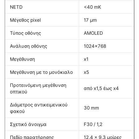
NETD
<40 mK
Μέγεθος pixel
17 μm
Τύπος οθόνης
AMOLED
Ανάλυση οθόνης
1024×768
Μεγέθυνση
x1
Μεγέθυνση με το μονόκιαλο
x5
Προτεινόμενη μεγέθυνση
από x1,5 έως x4
οπτικού
Διάμετρος αντικειμενικού
30 mm
φακού
Σχετικό άνοιγμα
F30 / 1,2
Πεδίο παρατήρησης
12,4 x 9,3 μοίρες