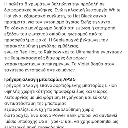
Η παλέτα 8 χρωμάτων βελτιώνει την προβολή σε
διαφορετικές συνθήκες. Ενώ η κλασική λειτουργία White
Hot είναι εξαιρετικά ευέλικτη, το Hot Black συχνά
προτιμάται για τον εντοπισμό άγριας ζωής τη νύχτα.
Το κόκκινο μονόχρωμο βοηθά στη μείωση ή αποτροπή
εξόδου του φωτεινού οπίσθιου φωτισμού από το
προσοφθάλμιο φακό. Η Sepia συχνά βελτιώνει την
παρακολούθηση μεγάλης εμβέλειας,
ενώ το Red Hot, το Rainbow και το Ultramarine ενισχύουν
τις θερμοκρασιακές διαφορές διαφόρων
χαρακτηριστικών αντικειμένων. Το Violet βοηθά στον
ταχύτερο εντοπισμό αντικειμένων.
Γρήγορη αλλαγή μπαταρίας APS 5
Γρήγορη αλλαγή επαναφορτιζόμενης μπαταρίας Li-Ion
υψηλής χωρητικότητας προσφέρει έως και 6 ώρες
λειτουργίας με μία φόρτιση. Η γρήγορη και εύκολη
αντικατάσταση της μπαταρίας
εξασφαλίζει συνεχή παρακολούθηση χωρίς
διαταραχές. Ένα κοινό Power Bank μπορεί να συνδεθεί
μέσω υποδοχής USB Type-C καιί να χρησιμοποιηθεί ως
εξωτερική πηγή τροφοδοσίας.