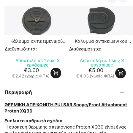
Κάλυ
P
Διαθε
άλυμμα αντικειμενικού
Κάλυμμα αντικειμενικού
κού YUKON NVMT 50mm
φακού PULSAR Expert
θεσιμότητα:
Διαθεσιμότητα:
Αποστολή σε 1 εως 3
Αποστολή σε 1 εως 3
€
εργάσιμες
εργάσιμες
€
3.00
€
5.00
€
2.42
(χωρίς ΦΠΑ)
€
4.03
(χωρίς ΦΠΑ)
Περιγραφή
ΘΕΡΜΙΚΗ ΑΠΕΙΚΟΝΙΣΗ PULSAR Scope/Front Attachment
Proton XQ30
Ευέλικτο αρθρωτό σχέδιο
Η συσκευή θερμικής απεικόνισης Proton XQ30 είναι ένας