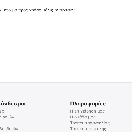
ν
, έτοιμα προς χρήση μόλις ανοιχτούν.
 ✔ 
σύνδεσμοι
Πληροφορίες
ες
Η επιχείρησή μας
αιρειών
Η ομάδα μας
Τρόποι παραγγελίας
Ισοθερμική Κουβέρτα
ThermoPad Θερμαντικά για
Αλουμινίου (Χακί/Ασημί)
Ακροδάχτυλα Ποδιών
 Βοηθειών
Τρόποι αποστολής