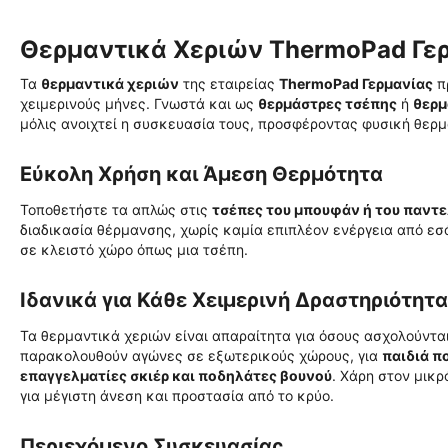
Θερμαντικά Χεριών ThermoPad Γε
Τα
θερμαντικά χεριών
της εταιρείας
ThermoPad Γερμανίας
πρ
χειμερινούς μήνες. Γνωστά και ως
θερμάστρες τσέπης
ή
θερμ
μόλις ανοιχτεί η συσκευασία τους, προσφέροντας φυσική θερμ
Εύκολη Χρήση και Άμεση Θερμότητα
Τοποθετήστε τα απλώς στις
τσέπες του μπουφάν ή του παντ
διαδικασία θέρμανσης, χωρίς καμία επιπλέον ενέργεια από εσ
σε κλειστό χώρο όπως μια τσέπη.
Ιδανικά για Κάθε Χειμερινή Δραστηριότητα
Τα θερμαντικά χεριών είναι απαραίτητα για όσους ασχολούντα
παρακολουθούν αγώνες σε εξωτερικούς χώρους, για
παιδιά π
επαγγελματίες σκιέρ και ποδηλάτες βουνού
. Χάρη στον μικ
για μέγιστη άνεση και προστασία από το κρύο.
Περιεχόμενο Συσκευασίας