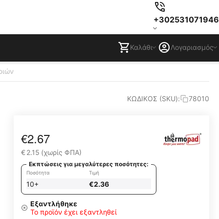
+302531071946
Καλάθι
Λογαριασμός
ριών
ΚΩΔΙΚΟΣ (SKU):
78010
€
2.67
€
2.15
(χωρίς ΦΠΑ)
Εκπτώσεις για μεγαλύτερες ποσότητες:
Ποσότητα
Τιμή
10+
€
2.36
Εξαντλήθηκε
Το προϊόν έχει εξαντληθεί