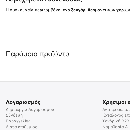
Η συσκευασία περιλαμβάνει
ένα ζευγάρι θερμαντικών χεριώ
Παρόμοια προϊόντα
 ✔ 
Λογαριασμός
Χρήσιμοι 
Δημιουργία Λογαριασμού
Αντιπροσωπεί
Σύνδεση
Κατάλογος ετ
Παραγγελίες
Χονδρική B2B
Κουβέρτα Αλουμινίου
ThermoPad Θερμαντικό
Έκτακτης Ανάγκης - Ασημί/
Σώματος
Λίστα επιθυμίας
Νομοθεσία Α'