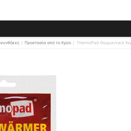
 συνθήκες
Προστασία από το Κρύο
ThermoPad Θερμαντικά Χε
/
/