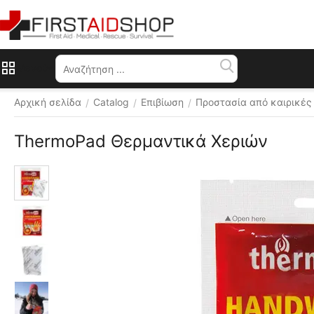
Μενού
Αρχική σελίδα
Catalog
Επιβίωση
Προστασία από καιρικές
/
/
/
ThermoPad Θερμαντικά Χεριών
✔ 
Επίσημος 
διανομέας